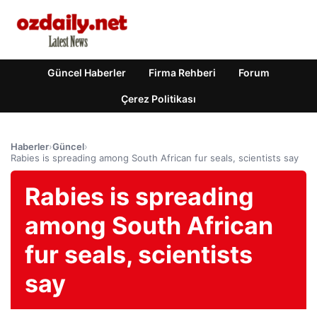
Güncel Haberler
Firma Rehberi
Forum
Çerez Politikası
Haberler
›
Güncel
›
Rabies is spreading among South African fur seals, scientists say
Rabies is spreading
among South African
fur seals, scientists
say