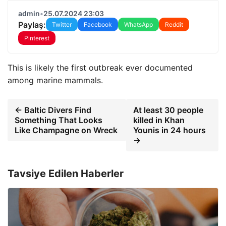
admin
•
25.07.2024 23:03
Paylaş:
Twitter
Facebook
WhatsApp
Reddit
Pinterest
This is likely the first outbreak ever documented
among marine mammals.
← Baltic Divers Find
At least 30 people
Something That Looks
killed in Khan
Like Champagne on Wreck
Younis in 24 hours
→
Tavsiye Edilen Haberler