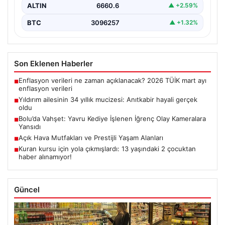
ALTIN
6660.6
▲ +2.59%
BTC
3096257
▲ +1.32%
Son Eklenen Haberler
Enflasyon verileri ne zaman açıklanacak? 2026 TÜİK mart ayı
■
enflasyon verileri
Yıldırım ailesinin 34 yıllık mucizesi: Anıtkabir hayali gerçek
■
oldu
Bolu’da Vahşet: Yavru Kediye İşlenen İğrenç Olay Kameralara
■
Yansıdı
Açık Hava Mutfakları ve Prestijli Yaşam Alanları
■
Kuran kursu için yola çıkmışlardı: 13 yaşındaki 2 çocuktan
■
haber alınamıyor!
Güncel