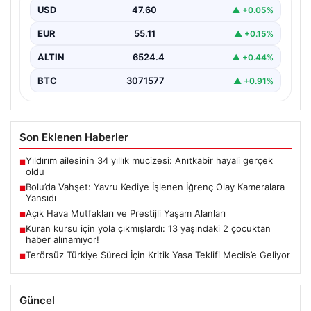
günlerde meydana gelen korkutucu olay, bölgedeki
USD
47.60
▲ +0.05%
sakinleri derinden sarstı. Elektrikli…
EUR
55.11
▲ +0.15%
ALTIN
6524.4
▲ +0.44%
BTC
3071577
▲ +0.91%
Son Eklenen Haberler
Yıldırım ailesinin 34 yıllık mucizesi: Anıtkabir hayali gerçek
■
oldu
Bolu’da Vahşet: Yavru Kediye İşlenen İğrenç Olay Kameralara
■
Yansıdı
Açık Hava Mutfakları ve Prestijli Yaşam Alanları
■
Kuran kursu için yola çıkmışlardı: 13 yaşındaki 2 çocuktan
■
haber alınamıyor!
Terörsüz Türkiye Süreci İçin Kritik Yasa Teklifi Meclis’e Geliyor
■
Güncel