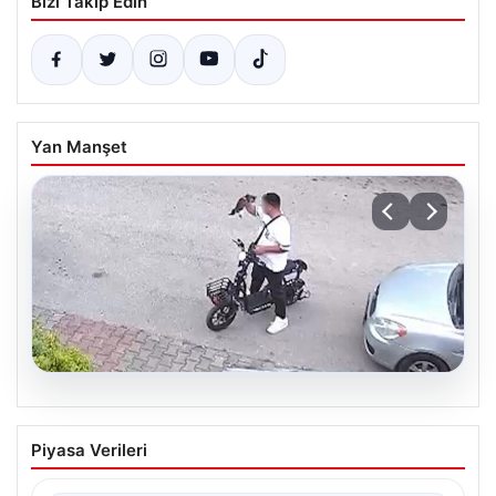
Bizi Takip Edin
Yan Manşet
04.08.2026
Bolu’da Vahşet: Yavru Kediye İşlenen
Piyasa Verileri
İğrenç Olay Kameralara Yansıdı
Bolu’nun Beşkavaklar Mahallesi’nde, geçtiğimiz