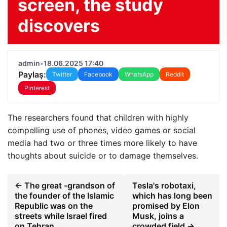
screen, the study
discovers
admin
•
18.06.2025 17:40
Paylaş:
Twitter
Facebook
WhatsApp
Reddit
Pinterest
The researchers found that children with highly
compelling use of phones, video games or social
media had two or three times more likely to have
thoughts about suicide or to damage themselves.
← The great -grandson of
Tesla's robotaxi,
the founder of the Islamic
which has long been
Republic was on the
promised by Elon
streets while Israel fired
Musk, joins a
on Tehran
crowded field →