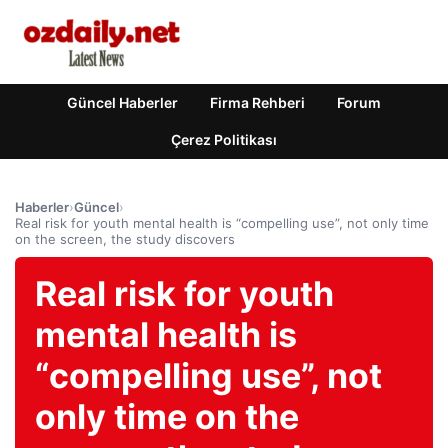
Güncel Haberler
Firma Rehberi
Forum
Çerez Politikası
Haberler
›
Güncel
›
Real risk for youth mental health is “compelling use”, not only time
on the screen, the study discovers
Real risk for youth
mental health is
“compelling use”, not
only time on the