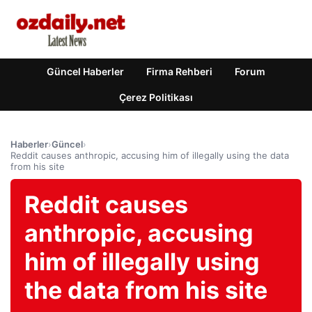
Güncel Haberler
Firma Rehberi
Forum
Çerez Politikası
Haberler
›
Güncel
›
Reddit causes anthropic, accusing him of illegally using the data
from his site
Reddit causes
anthropic, accusing
him of illegally using
the data from his site