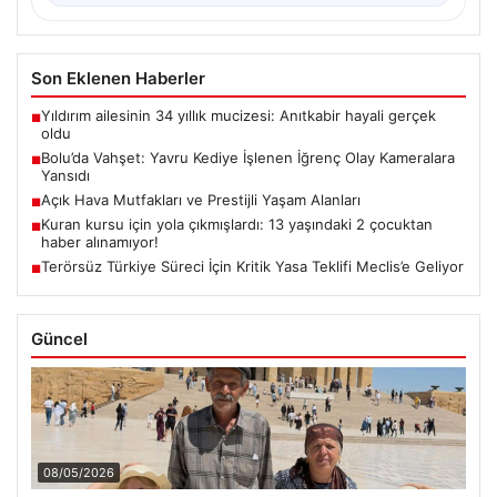
Son Eklenen Haberler
Yıldırım ailesinin 34 yıllık mucizesi: Anıtkabir hayali gerçek
■
oldu
Bolu’da Vahşet: Yavru Kediye İşlenen İğrenç Olay Kameralara
■
Yansıdı
Açık Hava Mutfakları ve Prestijli Yaşam Alanları
■
Kuran kursu için yola çıkmışlardı: 13 yaşındaki 2 çocuktan
■
haber alınamıyor!
Terörsüz Türkiye Süreci İçin Kritik Yasa Teklifi Meclis’e Geliyor
■
Güncel
08/05/2026