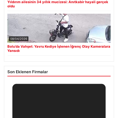
Yıldırım ailesinin 34 yıllık mucizesi: Anıtkabir hayali gerçek
oldu
08/04/2026
Bolu’da Vahşet: Yavru Kediye İşlenen İğrenç Olay Kameralara
Yansıdı
Son Eklenen Firmalar