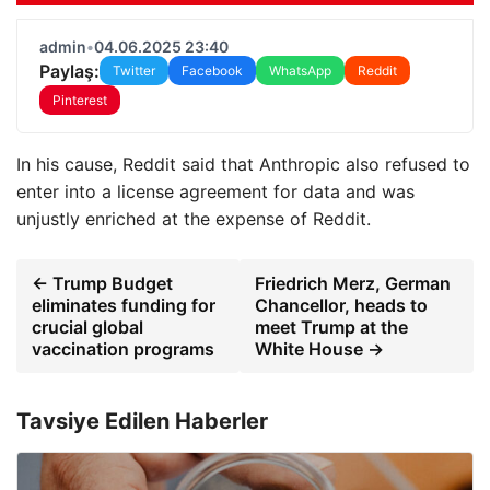
admin
•
04.06.2025 23:40
Paylaş:
Twitter
Facebook
WhatsApp
Reddit
Pinterest
In his cause, Reddit said that Anthropic also refused to
enter into a license agreement for data and was
unjustly enriched at the expense of Reddit.
← Trump Budget
Friedrich Merz, German
eliminates funding for
Chancellor, heads to
crucial global
meet Trump at the
vaccination programs
White House →
Tavsiye Edilen Haberler