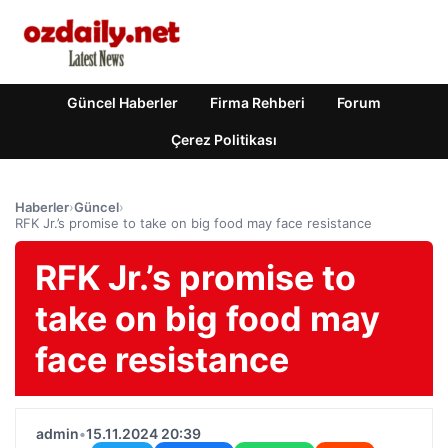
Güncel Haberler
Firma Rehberi
Forum
Çerez Politikası
Haberler
›
Güncel
›
RFK Jr.’s promise to take on big food may face resistance
RFK Jr.’s promise to
take on big food may
face resistance
admin
•
15.11.2024 20:39