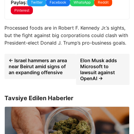
Paylaş:
Twitter
Facebook
WhatsApp
Reddit
Pinterest
Processed foods are in Robert F. Kennedy Jr.’s sights,
but the fight against big corporations could clash with
President-elect Donald J. Trump’s pro-business goals.
← Israel hammers an area
Elon Musk adds
near Beirut amid signs of
Microsoft to
an expanding offensive
lawsuit against
OpenAI →
Tavsiye Edilen Haberler