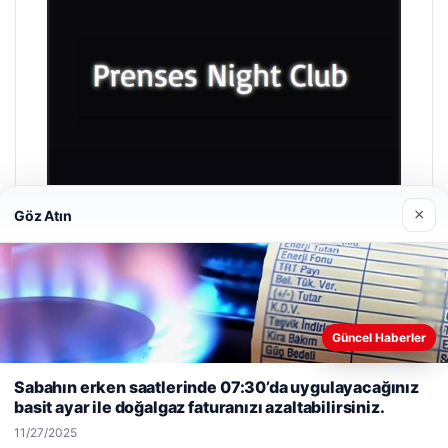
×
Göz Atın
Prenses Night Club
04/29/2026
Güncel Haberler
Web sitemizi nasıl kullandığınızı daha iyi anlayabilmek,
deneyiminizi kişiselleştirmek ve geliştirmek amacıyla çerezler
Sabahın erken saatlerinde 07:30’da uygulayacağınız
kullanıyoruz.
Çerez Politikamız
basit ayar ile doğalgaz faturanızı azaltabilirsiniz.
Reddet
Kabul Et
11/27/2025