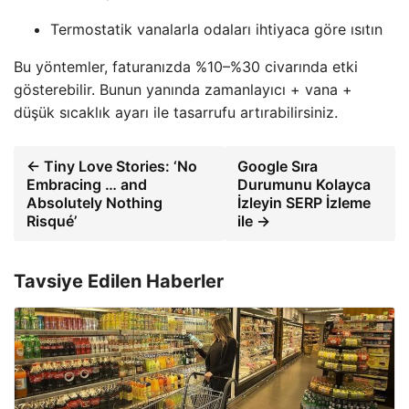
Termostatik vanalarla odaları ihtiyaca göre ısıtın
Bu yöntemler, faturanızda %10–%30 civarında etki
gösterebilir. Bunun yanında zamanlayıcı + vana +
düşük sıcaklık ayarı ile tasarrufu artırabilirsiniz.
← Tiny Love Stories: ‘No
Google Sıra
Embracing … and
Durumunu Kolayca
Absolutely Nothing
İzleyin SERP İzleme
Risqué’
ile →
Tavsiye Edilen Haberler