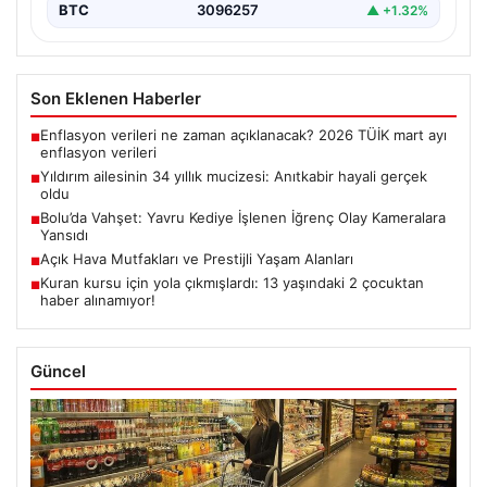
BTC
3096257
▲ +1.32%
Son Eklenen Haberler
Enflasyon verileri ne zaman açıklanacak? 2026 TÜİK mart ayı
■
enflasyon verileri
Yıldırım ailesinin 34 yıllık mucizesi: Anıtkabir hayali gerçek
■
oldu
Bolu’da Vahşet: Yavru Kediye İşlenen İğrenç Olay Kameralara
■
Yansıdı
Açık Hava Mutfakları ve Prestijli Yaşam Alanları
■
Kuran kursu için yola çıkmışlardı: 13 yaşındaki 2 çocuktan
■
haber alınamıyor!
Güncel