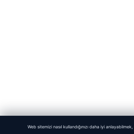
© 2026 ozdaily – Latest News
etcio
Web sitemizi nasıl kullandığınızı daha iyi anlayabilmek,