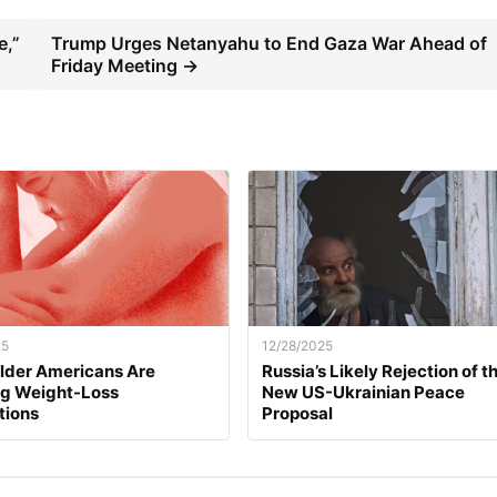
e,”
Trump Urges Netanyahu to End Gaza War Ahead of
Friday Meeting →
25
12/28/2025
lder Americans Are
Russia’s Likely Rejection of t
ng Weight-Loss
New US-Ukrainian Peace
tions
Proposal