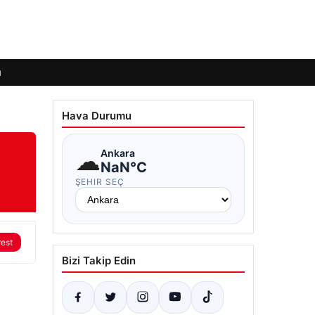
ı
Hava Durumu
☁
Ankara
NaN°C
ŞEHIR SEÇ
rest
Bizi Takip Edin