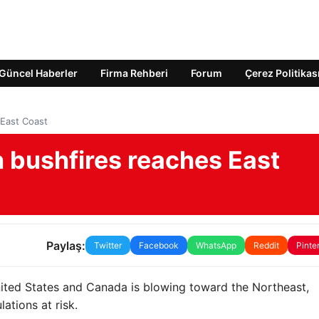
Güncel Haberler
Firma Rehberi
Forum
Çerez Politikas
East Coast
bushfires reaches East
Paylaş:
Twitter
Facebook
WhatsApp
Reddit
Pinte
nited States and Canada is blowing toward the Northeast,
ations at risk.