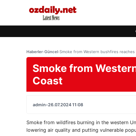
Haberler
›
Güncel
›
Smoke from Western bushfires reaches 
Smoke from Western 
Coast
admin
•
26.07.2024 11:08
Smoke from wildfires burning in the western U
lowering air quality and putting vulnerable popul