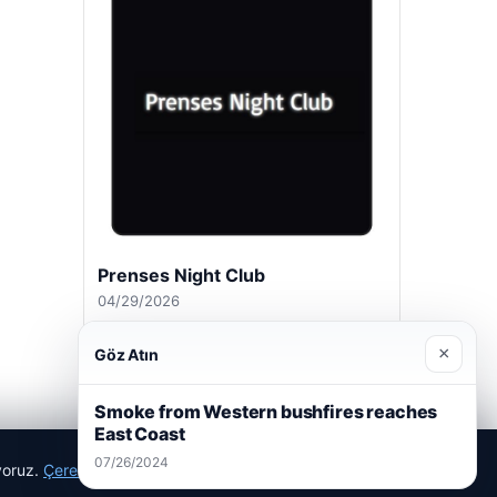
Prenses Night Club
04/29/2026
×
Göz Atın
Smoke from Western bushfires reaches
East Coast
07/26/2024
ıyoruz.
Çerez Politikamız
Reddet
Kabul Et