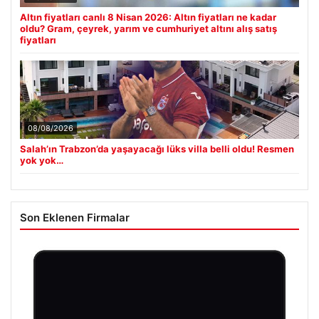
Altın fiyatları canlı 8 Nisan 2026: Altın fiyatları ne kadar
oldu? Gram, çeyrek, yarım ve cumhuriyet altını alış satış
fiyatları
08/08/2026
Salah’ın Trabzon’da yaşayacağı lüks villa belli oldu! Resmen
yok yok…
Son Eklenen Firmalar