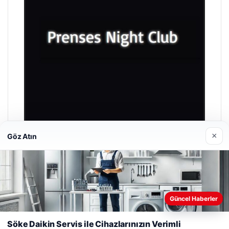
×
Göz Atın
Prenses Night Club
04/29/2026
Güncel Haberler
Web sitemizi nasıl kullandığınızı daha iyi anlayabilmek,
deneyiminizi kişiselleştirmek ve geliştirmek amacıyla çerezler
Söke Daikin Servis ile Cihazlarınızın Verimli
kullanıyoruz.
Çerez Politikamız