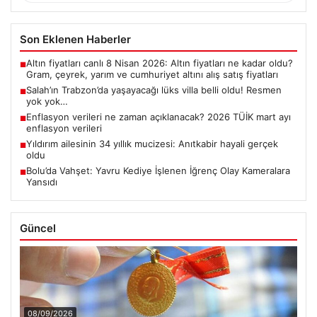
Son Eklenen Haberler
Altın fiyatları canlı 8 Nisan 2026: Altın fiyatları ne kadar oldu?
■
Gram, çeyrek, yarım ve cumhuriyet altını alış satış fiyatları
Salah’ın Trabzon’da yaşayacağı lüks villa belli oldu! Resmen
■
yok yok…
Enflasyon verileri ne zaman açıklanacak? 2026 TÜİK mart ayı
■
enflasyon verileri
Yıldırım ailesinin 34 yıllık mucizesi: Anıtkabir hayali gerçek
■
oldu
Bolu’da Vahşet: Yavru Kediye İşlenen İğrenç Olay Kameralara
■
Yansıdı
Güncel
08/09/2026