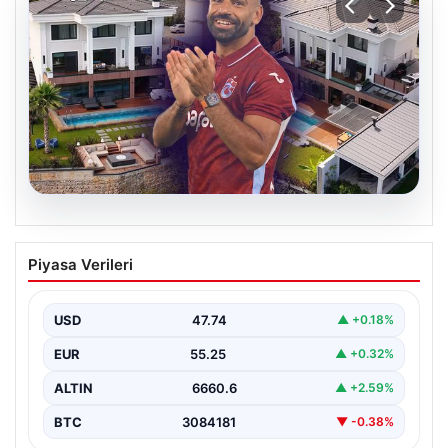
08.08.2026
Salah’ın Trabzon’da yaşayacağı lüks
Piyasa Verileri
villa belli oldu! Resmen yok yok…
USD
47.74
▲ +0.18%
EUR
55.25
▲ +0.32%
ALTIN
6660.6
▲ +2.59%
BTC
3084181
▼ -0.38%