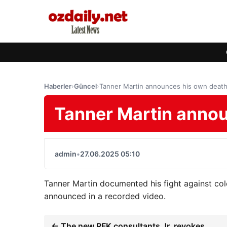
Haberler
›
Güncel
›
Tanner Martin announces his own deat
Tanner Martin anno
admin
•
27.06.2025 05:10
Tanner Martin documented his fight against col
announced in a recorded video.
← The new RFK consultants Jr. revokes