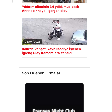
Yıldırım ailesinin 34 yıllık mucizesi:
Anıtkabir hayali gerçek oldu
08/04/2026
Bolu’da Vahşet: Yavru Kediye İşlenen
İğrenç Olay Kameralara Yansıdı
Son Eklenen Firmalar