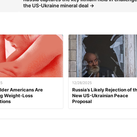
the US-Ukraine mineral deal →
25
12/28/2025
lder Americans Are
Russia’s Likely Rejection of t
ng Weight-Loss
New US-Ukrainian Peace
tions
Proposal