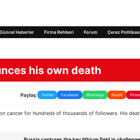
Güncel Haberler
Firma Rehberi
Forum
Çerez Politikas
h
unces his own death
Paylaş:
Twitter
Facebook
WhatsApp
Reddit
Pinte
on cancer for hundreds of thousands of followers. His dea
Russia captures the key lithium field in challenge