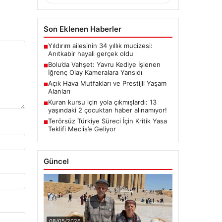
Son Eklenen Haberler
Yıldırım ailesinin 34 yıllık mucizesi:
■
Anıtkabir hayali gerçek oldu
Bolu’da Vahşet: Yavru Kediye İşlenen
■
İğrenç Olay Kameralara Yansıdı
Açık Hava Mutfakları ve Prestijli Yaşam
■
Alanları
Kuran kursu için yola çıkmışlardı: 13
■
yaşındaki 2 çocuktan haber alınamıyor!
Terörsüz Türkiye Süreci İçin Kritik Yasa
■
Teklifi Meclis’e Geliyor
Güncel
08/05/2026