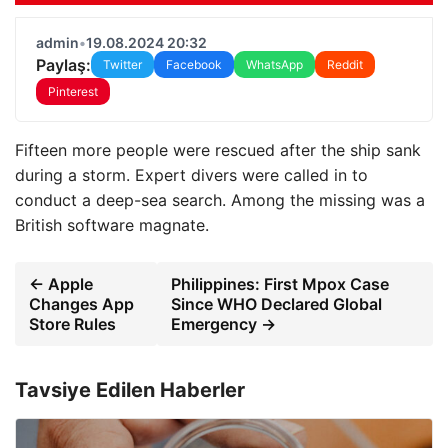
admin
•
19.08.2024 20:32
Paylaş:
Twitter
Facebook
WhatsApp
Reddit
Pinterest
Fifteen more people were rescued after the ship sank
during a storm. Expert divers were called in to
conduct a deep-sea search. Among the missing was a
British software magnate.
← Apple
Philippines: First Mpox Case
Changes App
Since WHO Declared Global
Store Rules
Emergency →
Tavsiye Edilen Haberler