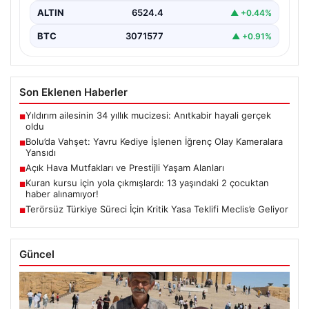
ALTIN
6524.4
▲ +0.44%
BTC
3071577
▲ +0.91%
Son Eklenen Haberler
Yıldırım ailesinin 34 yıllık mucizesi: Anıtkabir hayali gerçek
■
oldu
Bolu’da Vahşet: Yavru Kediye İşlenen İğrenç Olay Kameralara
■
Yansıdı
Açık Hava Mutfakları ve Prestijli Yaşam Alanları
■
Kuran kursu için yola çıkmışlardı: 13 yaşındaki 2 çocuktan
■
haber alınamıyor!
Terörsüz Türkiye Süreci İçin Kritik Yasa Teklifi Meclis’e Geliyor
■
Güncel