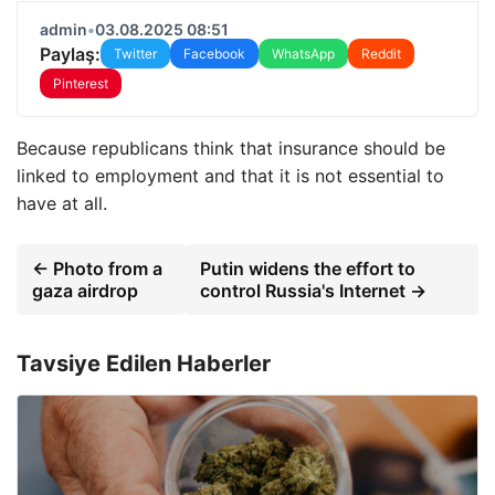
admin
•
03.08.2025 08:51
Paylaş:
Twitter
Facebook
WhatsApp
Reddit
Pinterest
Because republicans think that insurance should be
linked to employment and that it is not essential to
have at all.
← Photo from a
Putin widens the effort to
gaza airdrop
control Russia's Internet →
Tavsiye Edilen Haberler