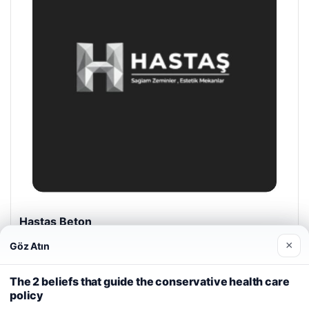
Prenses Night Club
04/29/2026
×
Göz Atın
Web sitemizi nasıl kullandığınızı daha iyi anlayabilmek,
deneyiminizi kişiselleştirmek ve geliştirmek amacıyla çerezler
The 2 beliefs that guide the conservative health care
kullanıyoruz.
Çerez Politikamız
policy
Reddet
Kabul Et