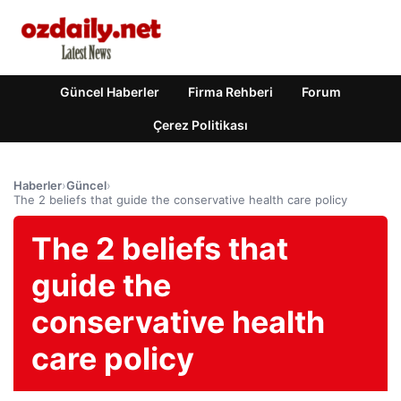
Güncel Haberler
Firma Rehberi
Forum
Çerez Politikası
Haberler
›
Güncel
›
The 2 beliefs that guide the conservative health care policy
The 2 beliefs that
guide the
conservative health
care policy