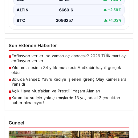
ALTIN
6660.6
▲ +2.59%
BTC
3096257
▲ +1.32%
Son Eklenen Haberler
Enflasyon verileri ne zaman açıklanacak? 2026 TÜİK mart ayı
■
enflasyon verileri
Yıldırım ailesinin 34 yıllık mucizesi: Anıtkabir hayali gerçek
■
oldu
Bolu’da Vahşet: Yavru Kediye İşlenen İğrenç Olay Kameralara
■
Yansıdı
Açık Hava Mutfakları ve Prestijli Yaşam Alanları
■
Kuran kursu için yola çıkmışlardı: 13 yaşındaki 2 çocuktan
■
haber alınamıyor!
Güncel