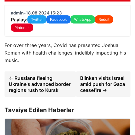
admin
•
18.08.2024 15:23
Paylaş:
Twitter
Facebook
WhatsApp
Reddit
Pinterest
For over three years, Covid has presented Joshua
Roman with health challenges, indelibly impacting his
music.
← Russians fleeing
Blinken visits Israel
Ukraine's advanced border
amid push for Gaza
regions rush to Kursk
ceasefire →
Tavsiye Edilen Haberler