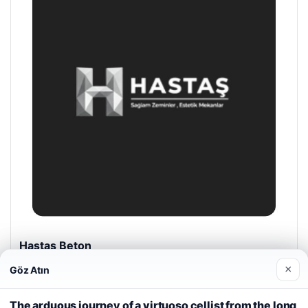
Prenses Night Club
04/29/2026
×
Göz Atın
Web sitemizi nasıl kullandığınızı daha iyi anlayabilmek,
deneyiminizi kişiselleştirmek ve geliştirmek amacıyla çerezler
The arduous journey of a virtuoso cellist from the long