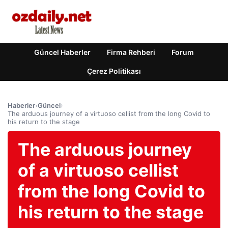
Güncel Haberler
Firma Rehberi
Forum
Çerez Politikası
Haberler
›
Güncel
›
The arduous journey of a virtuoso cellist from the long Covid to
his return to the stage
The arduous journey
of a virtuoso cellist
from the long Covid to
his return to the stage