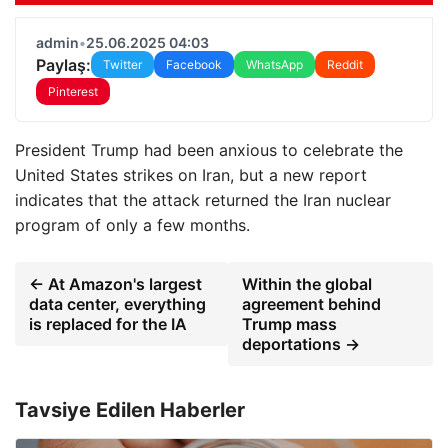
admin
•
25.06.2025 04:03
Paylaş:
Twitter
Facebook
WhatsApp
Reddit
Pinterest
President Trump had been anxious to celebrate the
United States strikes on Iran, but a new report
indicates that the attack returned the Iran nuclear
program of only a few months.
← At Amazon's largest
Within the global
data center, everything
agreement behind
is replaced for the IA
Trump mass
deportations →
Tavsiye Edilen Haberler