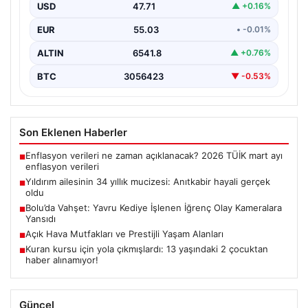
Zeynep Yıldırım (59), tam 34 yıl boyunca…
USD
47.71
▲ +0.16%
EUR
55.03
• -0.01%
ALTIN
6541.8
▲ +0.76%
BTC
3056423
▼ -0.53%
Son Eklenen Haberler
Enflasyon verileri ne zaman açıklanacak? 2026 TÜİK mart ayı
■
enflasyon verileri
Yıldırım ailesinin 34 yıllık mucizesi: Anıtkabir hayali gerçek
■
oldu
Bolu’da Vahşet: Yavru Kediye İşlenen İğrenç Olay Kameralara
■
Yansıdı
Açık Hava Mutfakları ve Prestijli Yaşam Alanları
■
Kuran kursu için yola çıkmışlardı: 13 yaşındaki 2 çocuktan
■
haber alınamıyor!
Güncel