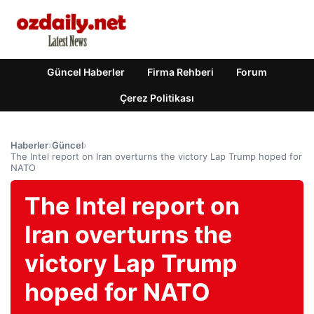
Güncel Haberler
Firma Rehberi
Forum
Çerez Politikası
Haberler
›
Güncel
›
The Intel report on Iran overturns the victory Lap Trump hoped for
NATO
The Intel report on
Iran overturns the
victory Lap Trump
hoped for NATO