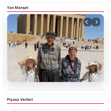
Yan Manşet
05.08.2026
Yıldırım ailesinin 34 yıllık mucizesi:
Piyasa Verileri
Anıtkabir hayali gerçek oldu
Adıyaman’da yaşayan Abuzer Yıldırım (71) ve eşi