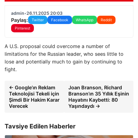
admin
•
26.11.2025 20:03
Paylaş:
Twitter
Facebook
WhatsApp
Reddit
Pinterest
A U.S. proposal could overcome a number of
limitations for the Russian leader, who sees little to
lose and potentially much to gain by continuing to
fight.
← Google’ın Reklam
Joan Branson, Richard
Teknolojisi Tekeli için
Branson’ın 35 Yıllık Eşinin
Şimdi Bir Hakim Karar
Hayatını Kaybetti: 80
Verecek
Yaşındaydı →
Tavsiye Edilen Haberler