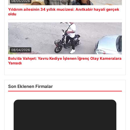
08/05/2026
Yıldırım ailesinin 34 yıllık mucizesi: Anıtkabir hayali gerçek
oldu
08/04/2026
Bolu’da Vahşet: Yavru Kediye İşlenen İğrenç Olay Kameralara
Yansıdı
Son Eklenen Firmalar