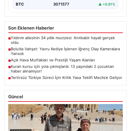
BTC
3071577
▲ +0.91%
Son Eklenen Haberler
Yıldırım ailesinin 34 yıllık mucizesi: Anıtkabir hayali gerçek
■
oldu
Bolu’da Vahşet: Yavru Kediye İşlenen İğrenç Olay Kameralara
■
Yansıdı
Açık Hava Mutfakları ve Prestijli Yaşam Alanları
■
Kuran kursu için yola çıkmışlardı: 13 yaşındaki 2 çocuktan
■
haber alınamıyor!
Terörsüz Türkiye Süreci İçin Kritik Yasa Teklifi Meclis’e Geliyor
■
Güncel