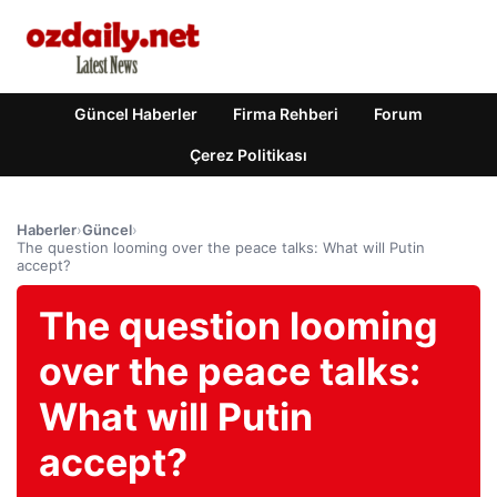
Güncel Haberler
Firma Rehberi
Forum
Çerez Politikası
Haberler
›
Güncel
›
The question looming over the peace talks: What will Putin
accept?
The question looming
over the peace talks:
What will Putin
accept?