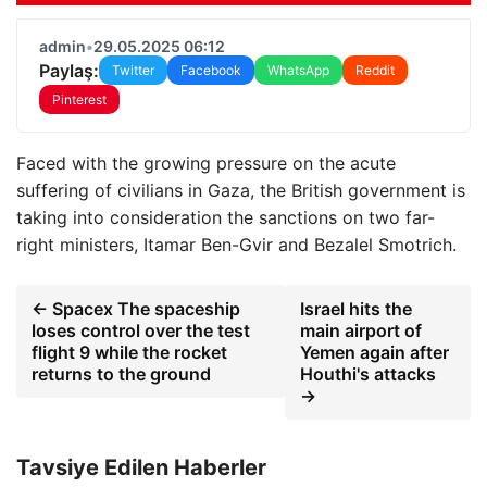
admin
•
29.05.2025 06:12
Paylaş:
Twitter
Facebook
WhatsApp
Reddit
Pinterest
Faced with the growing pressure on the acute
suffering of civilians in Gaza, the British government is
taking into consideration the sanctions on two far-
right ministers, Itamar Ben-Gvir and Bezalel Smotrich.
← Spacex The spaceship
Israel hits the
loses control over the test
main airport of
flight 9 while the rocket
Yemen again after
returns to the ground
Houthi's attacks
→
Tavsiye Edilen Haberler