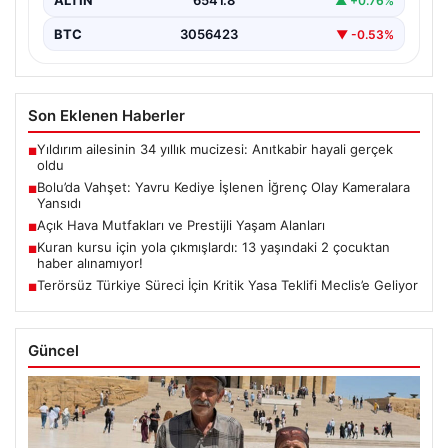
ALTIN
6541.8
▲ +0.76%
BTC
3056423
▼ -0.53%
Son Eklenen Haberler
Yıldırım ailesinin 34 yıllık mucizesi: Anıtkabir hayali gerçek
■
oldu
Bolu’da Vahşet: Yavru Kediye İşlenen İğrenç Olay Kameralara
■
Yansıdı
Açık Hava Mutfakları ve Prestijli Yaşam Alanları
■
Kuran kursu için yola çıkmışlardı: 13 yaşındaki 2 çocuktan
■
haber alınamıyor!
Terörsüz Türkiye Süreci İçin Kritik Yasa Teklifi Meclis’e Geliyor
■
Güncel