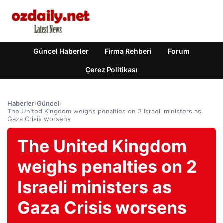
Güncel Haberler
Firma Rehberi
Forum
Çerez Politikası
Haberler
›
Güncel
›
The United Kingdom weighs penalties on 2 Israeli ministers as
Gaza Crisis worsens
The United Kingdom
weighs penalties on 2
Israeli ministers as
Gaza Crisis worsens