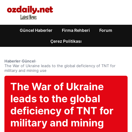
Güncel Haberler
Firma Rehberi
Forum
Çerez Politikası
Haberler
›
Güncel
›
The War of Ukraine leads to the global deficiency of TNT for
military and mining use
The War of Ukraine
leads to the global
deficiency of TNT for
military and mining