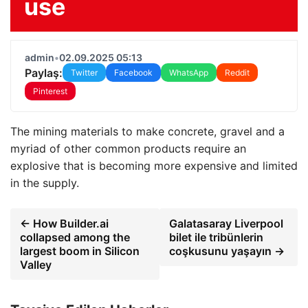
use
admin
•
02.09.2025 05:13
Paylaş:
Twitter
Facebook
WhatsApp
Reddit
Pinterest
The mining materials to make concrete, gravel and a
myriad of other common products require an
explosive that is becoming more expensive and limited
in the supply.
← How Builder.ai
Galatasaray Liverpool
collapsed among the
bilet ile tribünlerin
largest boom in Silicon
coşkusunu yaşayın →
Valley