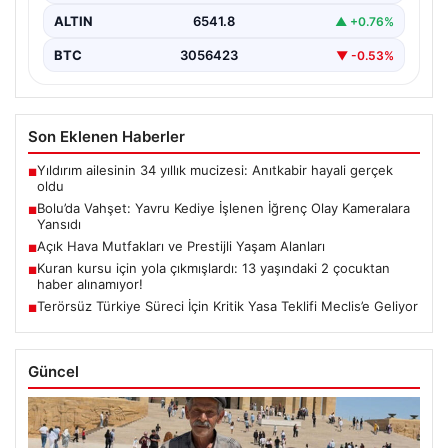
ALTIN
6541.8
▲ +0.76%
BTC
3056423
▼ -0.53%
Son Eklenen Haberler
Yıldırım ailesinin 34 yıllık mucizesi: Anıtkabir hayali gerçek
■
oldu
Bolu’da Vahşet: Yavru Kediye İşlenen İğrenç Olay Kameralara
■
Yansıdı
Açık Hava Mutfakları ve Prestijli Yaşam Alanları
■
Kuran kursu için yola çıkmışlardı: 13 yaşındaki 2 çocuktan
■
haber alınamıyor!
Terörsüz Türkiye Süreci İçin Kritik Yasa Teklifi Meclis’e Geliyor
■
Güncel