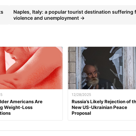
ts
Naples, Italy: a popular tourist destination suffering
violence and unemployment →
25
12/28/2025
lder Americans Are
Russia’s Likely Rejection of t
ng Weight-Loss
New US-Ukrainian Peace
tions
Proposal