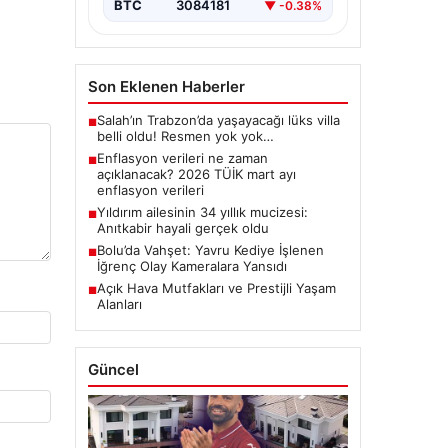
BTC
3084181
▼ -0.38%
Son Eklenen Haberler
Salah’ın Trabzon’da yaşayacağı lüks villa
■
belli oldu! Resmen yok yok…
Enflasyon verileri ne zaman
■
açıklanacak? 2026 TÜİK mart ayı
enflasyon verileri
Yıldırım ailesinin 34 yıllık mucizesi:
■
Anıtkabir hayali gerçek oldu
Bolu’da Vahşet: Yavru Kediye İşlenen
■
İğrenç Olay Kameralara Yansıdı
Açık Hava Mutfakları ve Prestijli Yaşam
■
Alanları
Güncel