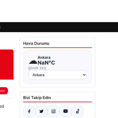
ı
Hava Durumu
☁
Ankara
NaN°C
ŞEHIR SEÇ
rest
Bizi Takip Edin
ted