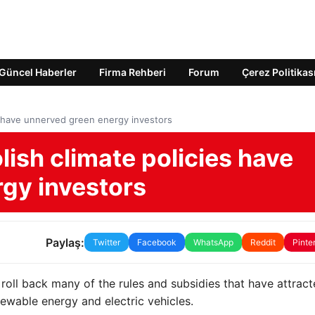
Güncel Haberler
Firma Rehberi
Forum
Çerez Politikas
es have unnerved green energy investors
lish climate policies have
gy investors
Paylaş:
Twitter
Facebook
WhatsApp
Reddit
Pinte
roll back many of the rules and subsidies that have attrac
enewable energy and electric vehicles.