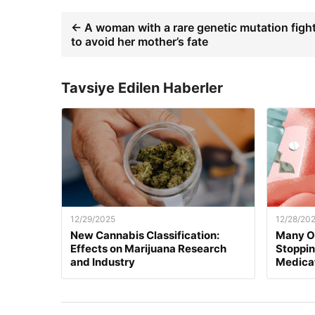
← A woman with a rare genetic mutation figh
to avoid her mother’s fate
Tavsiye Edilen Haberler
12/29/2025
12/28/20
New Cannabis Classification:
Many O
Effects on Marijuana Research
Stoppi
and Industry
Medica