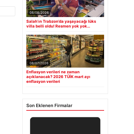
08/08/2026
Salah’ın Trabzon’da yaşayacağı lüks
villa belli oldu! Resmen yok yok…
08/07/2026
Enflasyon verileri ne zaman
açıklanacak? 2026 TÜİK mart ayı
enflasyon verileri
Son Eklenen Firmalar