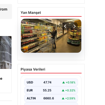
 from
Yan Manşet
07.08.2026
Enflasyon verileri ne
Piyasa Verileri
zaman açıklanacak?
2026 TÜİK mart ayı
he
enflasyon verileri
USD
47.74
▲ +0.18%
EUR
55.25
▲ +0.32%
ALTIN
6660.6
▲ +2.59%