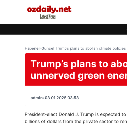
Haberler
›
Güncel
›
Trump’s plans to abolish climate polici
Trump’s plans to abo
unnerved green ener
admin
•
03.01.2025 03:53
President-elect Donald J. Trump is expected to 
billions of dollars from the private sector to r