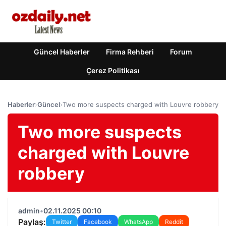
Güncel Haberler
Firma Rehberi
Forum
Çerez Politikası
Haberler
›
Güncel
›
Two more suspects charged with Louvre robbery
Two more suspects
charged with Louvre
robbery
admin
•
02.11.2025 00:10
Paylaş:
Twitter
Facebook
WhatsApp
Reddit