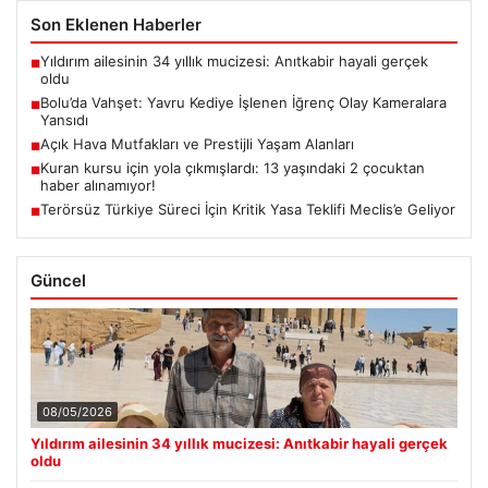
Son Eklenen Haberler
Yıldırım ailesinin 34 yıllık mucizesi: Anıtkabir hayali gerçek
■
oldu
Bolu’da Vahşet: Yavru Kediye İşlenen İğrenç Olay Kameralara
■
Yansıdı
Açık Hava Mutfakları ve Prestijli Yaşam Alanları
■
Kuran kursu için yola çıkmışlardı: 13 yaşındaki 2 çocuktan
■
haber alınamıyor!
Terörsüz Türkiye Süreci İçin Kritik Yasa Teklifi Meclis’e Geliyor
■
Güncel
08/05/2026
Yıldırım ailesinin 34 yıllık mucizesi: Anıtkabir hayali gerçek
oldu