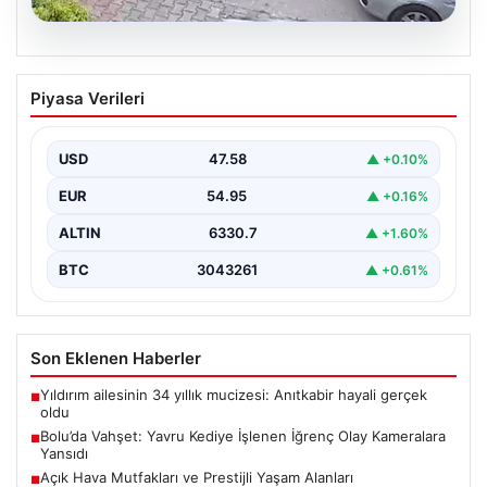
04.08.2026
Bolu’da Vahşet: Yavru Kediye İşlenen
Piyasa Verileri
İğrenç Olay Kameralara Yansıdı
Bolu’nun Beşkavaklar Mahallesi’nde, geçtiğimiz
günlerde meydana gelen korkutucu olay, bölgedeki
USD
47.58
▲ +0.10%
sakinleri derinden sarstı. Elektrikli…
EUR
54.95
▲ +0.16%
ALTIN
6330.7
▲ +1.60%
BTC
3043261
▲ +0.61%
Son Eklenen Haberler
Yıldırım ailesinin 34 yıllık mucizesi: Anıtkabir hayali gerçek
■
oldu
Bolu’da Vahşet: Yavru Kediye İşlenen İğrenç Olay Kameralara
■
Yansıdı
Açık Hava Mutfakları ve Prestijli Yaşam Alanları
■