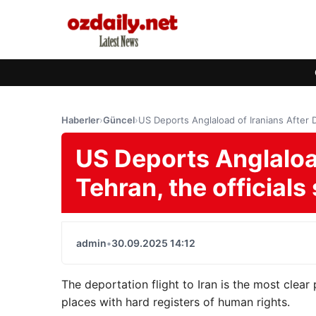
Haberler
›
Güncel
›
US Deports Anglaload of Iranians After D
US Deports Anglaload
Tehran, the officials
admin
•
30.09.2025 14:12
The deportation flight to Iran is the most clear
places with hard registers of human rights.