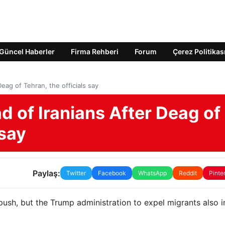
Güncel Haberler
Firma Rehberi
Forum
Çerez Politikas
eag of Tehran, the officials say
 of Iranians After Deag of
 say
Paylaş:
Twitter
Facebook
WhatsApp
Reddit
Pinte
 push, but the Trump administration to expel migrants also i