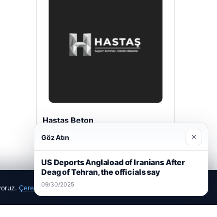
Hastaş Beton
05/26/2026
×
Göz Atın
US Deports Anglaload of Iranians After
Deag of Tehran, the officials say
09/30/2025
ıyoruz.
Çerez Politikamız
Reddet
Kabul Et