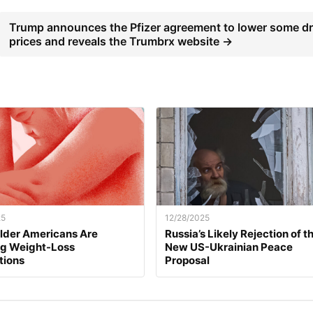
Trump announces the Pfizer agreement to lower some d
prices and reveals the Trumbrx website →
25
12/28/2025
lder Americans Are
Russia’s Likely Rejection of t
ng Weight-Loss
New US-Ukrainian Peace
tions
Proposal