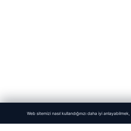
Web sitemizi nasıl kullandığınızı daha iyi anlayabilmek,
© 2026 ozdaily – Latest News