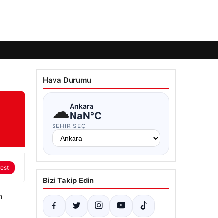
ı
Hava Durumu
☁
Ankara
NaN°C
ŞEHIR SEÇ
rest
Bizi Takip Edin
n