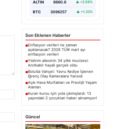
ALTIN
6660.6
▲ +2.59%
BTC
3096257
▲ +1.32%
Son Eklenen Haberler
Enflasyon verileri ne zaman
■
açıklanacak? 2026 TÜİK mart ayı
enflasyon verileri
Yıldırım ailesinin 34 yıllık mucizesi:
■
Anıtkabir hayali gerçek oldu
Bolu’da Vahşet: Yavru Kediye İşlenen
■
İğrenç Olay Kameralara Yansıdı
Açık Hava Mutfakları ve Prestijli Yaşam
■
Alanları
Kuran kursu için yola çıkmışlardı: 13
■
yaşındaki 2 çocuktan haber alınamıyor!
Güncel