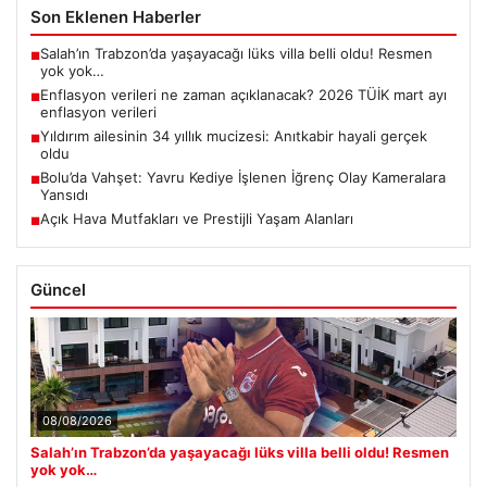
Son Eklenen Haberler
Salah’ın Trabzon’da yaşayacağı lüks villa belli oldu! Resmen
■
yok yok…
Enflasyon verileri ne zaman açıklanacak? 2026 TÜİK mart ayı
■
enflasyon verileri
Yıldırım ailesinin 34 yıllık mucizesi: Anıtkabir hayali gerçek
■
oldu
Bolu’da Vahşet: Yavru Kediye İşlenen İğrenç Olay Kameralara
■
Yansıdı
Açık Hava Mutfakları ve Prestijli Yaşam Alanları
■
Güncel
08/08/2026
Salah’ın Trabzon’da yaşayacağı lüks villa belli oldu! Resmen
yok yok…