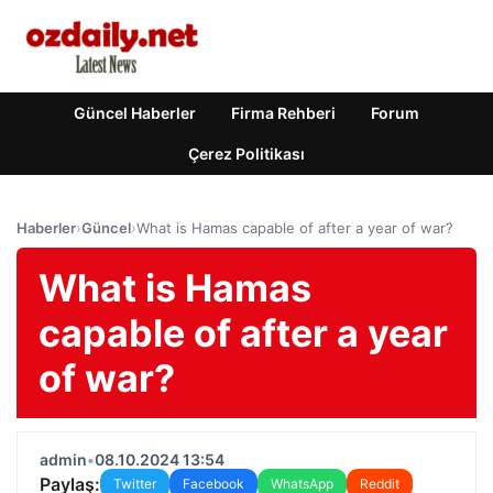
Güncel Haberler
Firma Rehberi
Forum
Çerez Politikası
Haberler
›
Güncel
›
What is Hamas capable of after a year of war?
What is Hamas
capable of after a year
of war?
admin
•
08.10.2024 13:54
Paylaş:
Twitter
Facebook
WhatsApp
Reddit