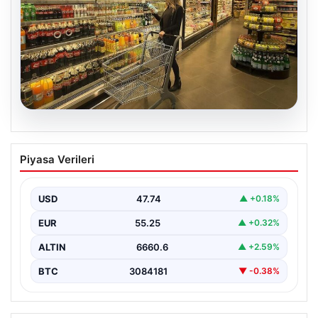
07.08.2026
Enflasyon verileri ne zaman
Piyasa Verileri
açıklanacak? 2026 TÜİK mart ayı
enflasyon verileri
USD
47.74
▲ +0.18%
EUR
55.25
▲ +0.32%
ALTIN
6660.6
▲ +2.59%
BTC
3084181
▼ -0.38%