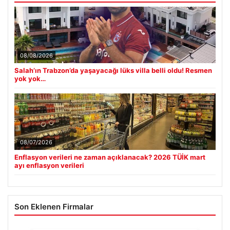
08/08/2026
Salah’ın Trabzon’da yaşayacağı lüks villa belli oldu! Resmen
yok yok…
08/07/2026
Enflasyon verileri ne zaman açıklanacak? 2026 TÜİK mart
ayı enflasyon verileri
Son Eklenen Firmalar