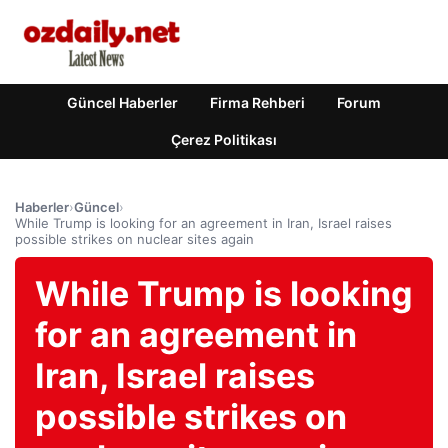
Güncel Haberler
Firma Rehberi
Forum
Çerez Politikası
Haberler
›
Güncel
›
While Trump is looking for an agreement in Iran, Israel raises
possible strikes on nuclear sites again
While Trump is looking
for an agreement in
Iran, Israel raises
possible strikes on