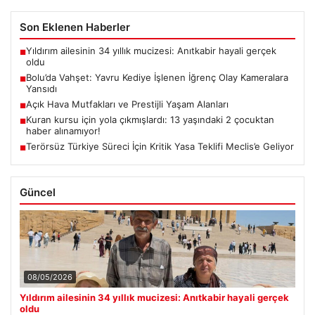
Son Eklenen Haberler
Yıldırım ailesinin 34 yıllık mucizesi: Anıtkabir hayali gerçek
■
oldu
Bolu’da Vahşet: Yavru Kediye İşlenen İğrenç Olay Kameralara
■
Yansıdı
Açık Hava Mutfakları ve Prestijli Yaşam Alanları
■
Kuran kursu için yola çıkmışlardı: 13 yaşındaki 2 çocuktan
■
haber alınamıyor!
Terörsüz Türkiye Süreci İçin Kritik Yasa Teklifi Meclis’e Geliyor
■
Güncel
08/05/2026
Yıldırım ailesinin 34 yıllık mucizesi: Anıtkabir hayali gerçek
oldu