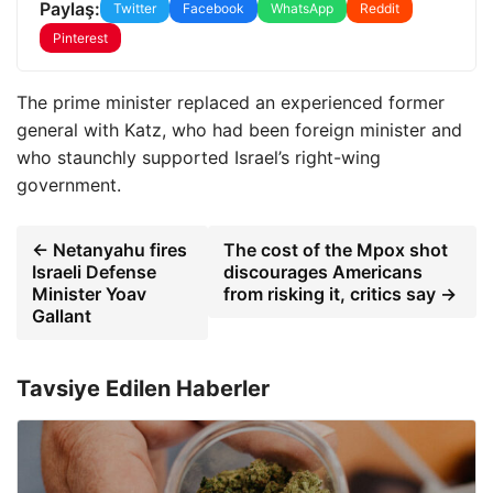
Paylaş:
Twitter
Facebook
WhatsApp
Reddit
Pinterest
The prime minister replaced an experienced former
general with Katz, who had been foreign minister and
who staunchly supported Israel’s right-wing
government.
← Netanyahu fires
The cost of the Mpox shot
Israeli Defense
discourages Americans
Minister Yoav
from risking it, critics say →
Gallant
Tavsiye Edilen Haberler