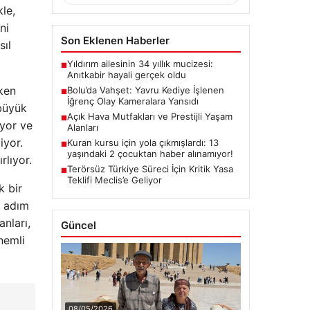
le,
ni
Son Eklenen Haberler
sıl
Yıldırım ailesinin 34 yıllık mucizesi:
■
Anıtkabir hayali gerçek oldu
rken
Bolu’da Vahşet: Yavru Kediye İşlenen
■
İğrenç Olay Kameralara Yansıdı
 büyük
Açık Hava Mutfakları ve Prestijli Yaşam
■
ıyor ve
Alanları
iyor.
Kuran kursu için yola çıkmışlardı: 13
■
yaşındaki 2 çocuktan haber alınamıyor!
rlıyor.
Terörsüz Türkiye Süreci İçin Kritik Yasa
■
Teklifi Meclis’e Geliyor
k bir
r adım
anları,
Güncel
nemli
08/05/2026