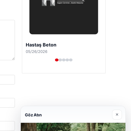
Prenses Night Club
04/29/2026
×
Göz Atın