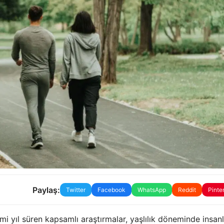
Paylaş:
Twitter
Facebook
WhatsApp
Reddit
Pinte
 yıl süren kapsamlı araştırmalar, yaşlılık döneminde insanl