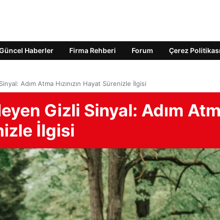
Güncel Haberler
Firma Rehberi
Forum
Çerez Politikas
Sinyal: Adım Atma Hızınızın Hayat Sürenizle İlgisi
leyen Gizli Sinyal: Adım At
zle İlgisi