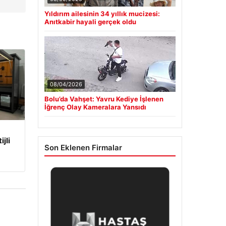
Yıldırım ailesinin 34 yıllık mucizesi:
Anıtkabir hayali gerçek oldu
08/04/2026
Bolu’da Vahşet: Yavru Kediye İşlenen
İğrenç Olay Kameralara Yansıdı
jli
Son Eklenen Firmalar