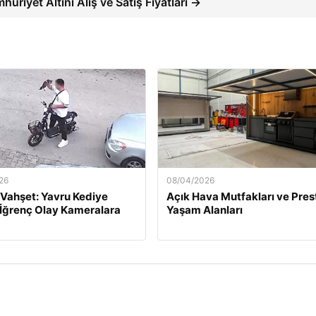
uriyet Altını Alış ve Satış Fiyatları →
26
08/04/2026
 Vahşet: Yavru Kediye
Açık Hava Mutfakları ve Presti
 İğrenç Olay Kameralara
Yaşam Alanları