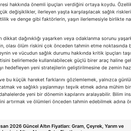
esi hakkında önemli ipuçları verdiğini ortaya koydu. Özellik
değişiklikler, ilerleyen yaşta karşılaşılacak sağlık riskleri
lik ve denge gibi faktörlerin, yaşın ilerlemesiyle birlikte na
nin dikkat dağınıklığı yaşarken veya odaklanma sorunu yaşa
in, olası ölüm riskini çok önceden tahmin etme noktasında
eynin ve vücudun sağlık durumu hakkında kritik ipuçları taş
sini belirlemede kullanılabilecek güçlü birer araç haline gel
yı hedefleyen yeni stratejilerin geliştirilmesine de zemin hazı
ve bu küçük hareket farklarını gözlemlemek, yalnızca günlü
uzatmak ve sağlıklı yaşlanmayı teşvik etmek adına mühim bi
üdahalelerde yeni bir dönemin kapılarını aralayabilir. Bilim ins
esini artırmak ve ölümleri önceden tahmin edebilmek adına ö
isan 2026 Güncel Altın Fiyatları: Gram, Çeyrek, Yarım ve