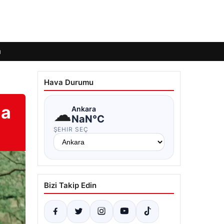
ı
Hava Durumu
ma
☁
Ankara
NaN°C
ŞEHIR SEÇ
Bizi Takip Edin