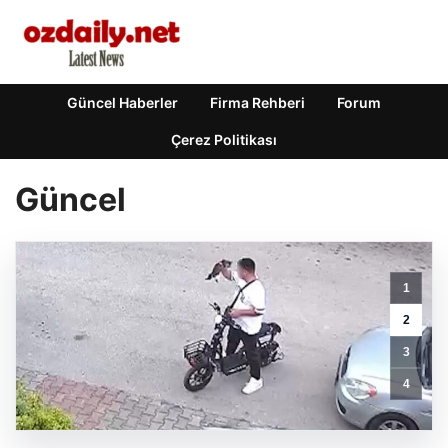
Güncel Haberler
Firma Rehberi
Forum
Çerez Politikası
Güncel
Many
1
Older
Americans
2
Are
3
Stopping
Weight-
4
Loss
Medications