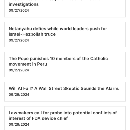
25.12.2025 16:00
investigations
09/27/2024
Netanyahu defies while world leaders push for
Israel-Hezbollah truce
09/27/2024
U.K. Man and Five Others Face Charges for Sexual Crimes
Against His Wife
The Pope punishes 10 members of the Catholic
25.12.2025 07:45
movement in Peru
09/27/2024
Will AI Fail? A Wall Street Skeptic Sounds the Alarm.
09/26/2024
Lawmakers call for probe into potential conflicts of
interest of FDA device chief
09/26/2024