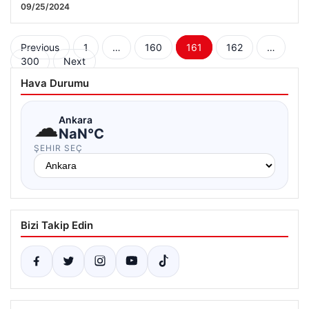
09/25/2024
Posts
Previous
1
…
160
161
162
…
300
Next
pagination
Hava Durumu
☁
Ankara
NaN°C
ŞEHIR SEÇ
Bizi Takip Edin