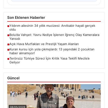
Son Eklenen Haberler
Yıldırım ailesinin 34 yıllık mucizesi: Anıtkabir hayali gerçek
■
oldu
Bolu’da Vahşet: Yavru Kediye İşlenen İğrenç Olay Kameralara
■
Yansıdı
Açık Hava Mutfakları ve Prestijli Yaşam Alanları
■
Kuran kursu için yola çıkmışlardı: 13 yaşındaki 2 çocuktan
■
haber alınamıyor!
Terörsüz Türkiye Süreci İçin Kritik Yasa Teklifi Meclis’e
■
Geliyor
Güncel
08/05/2026