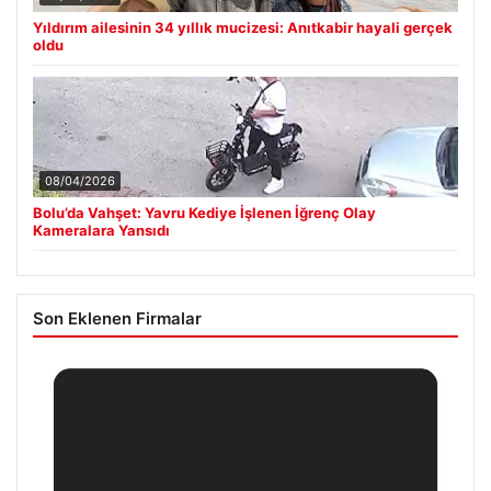
Yıldırım ailesinin 34 yıllık mucizesi: Anıtkabir hayali gerçek
oldu
08/04/2026
Bolu’da Vahşet: Yavru Kediye İşlenen İğrenç Olay
Kameralara Yansıdı
Son Eklenen Firmalar