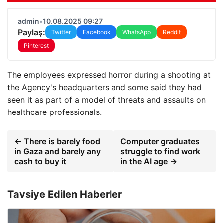
admin
•
10.08.2025 09:27
Paylaş:
Twitter
Facebook
WhatsApp
Reddit
Pinterest
The employees expressed horror during a shooting at
the Agency's headquarters and some said they had
seen it as part of a model of threats and assaults on
healthcare professionals.
← There is barely food
Computer graduates
in Gaza and barely any
struggle to find work
cash to buy it
in the AI age →
Tavsiye Edilen Haberler