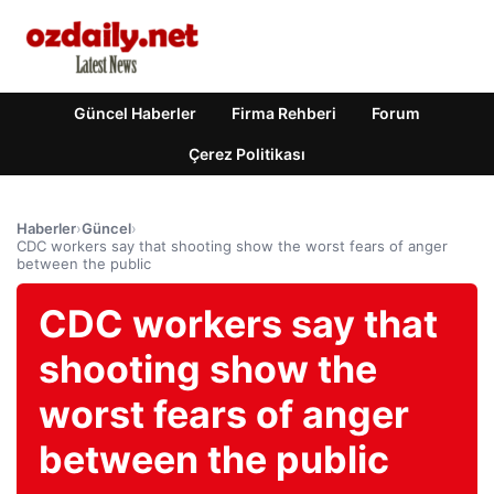
Güncel Haberler
Firma Rehberi
Forum
Çerez Politikası
Haberler
›
Güncel
›
CDC workers say that shooting show the worst fears of anger
between the public
CDC workers say that
shooting show the
worst fears of anger
between the public