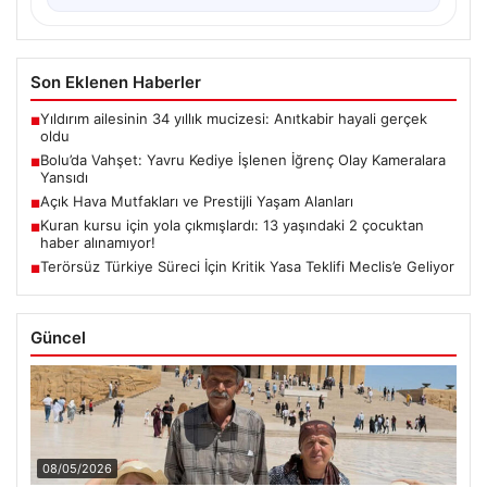
Son Eklenen Haberler
Yıldırım ailesinin 34 yıllık mucizesi: Anıtkabir hayali gerçek
■
oldu
Bolu’da Vahşet: Yavru Kediye İşlenen İğrenç Olay Kameralara
■
Yansıdı
Açık Hava Mutfakları ve Prestijli Yaşam Alanları
■
Kuran kursu için yola çıkmışlardı: 13 yaşındaki 2 çocuktan
■
haber alınamıyor!
Terörsüz Türkiye Süreci İçin Kritik Yasa Teklifi Meclis’e Geliyor
■
Güncel
08/05/2026