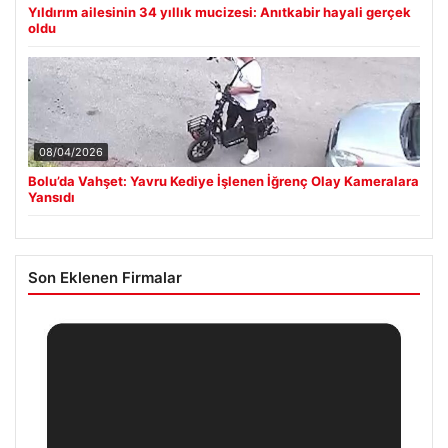
Yıldırım ailesinin 34 yıllık mucizesi: Anıtkabir hayali gerçek
oldu
08/04/2026
Bolu’da Vahşet: Yavru Kediye İşlenen İğrenç Olay Kameralara
Yansıdı
Son Eklenen Firmalar