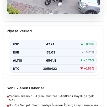
04.08.2026
Bolu’da Vahşet: Yavru Kediye İşlenen
Piyasa Verileri
İğrenç Olay Kameralara Yansıdı
Bolu'nun Beşkavaklar Mahallesi'nde, geçtiğimiz
günlerde meydana gelen korkutucu olay, bölgedeki
USD
47.71
▲ +0.16%
sakinleri derinden sarstı. Elektrikli…
EUR
55.03
• -0.01%
ALTIN
6541.8
▲ +0.76%
BTC
3056423
▼ -0.53%
Son Eklenen Haberler
Yıldırım ailesinin 34 yıllık mucizesi: Anıtkabir hayali gerçek
■
oldu
Bolu’da Vahşet: Yavru Kediye İşlenen İğrenç Olay Kameralara
■