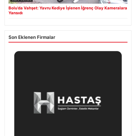
Bolu’da Vahşet: Yavru Kediye İşlenen İğrenç Olay Kameralara
Yansıdı
Son Eklenen Firmalar