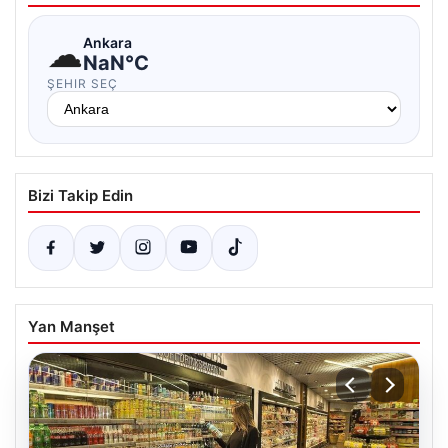
☁
Ankara
NaN°C
ŞEHIR SEÇ
Bizi Takip Edin
Yan Manşet