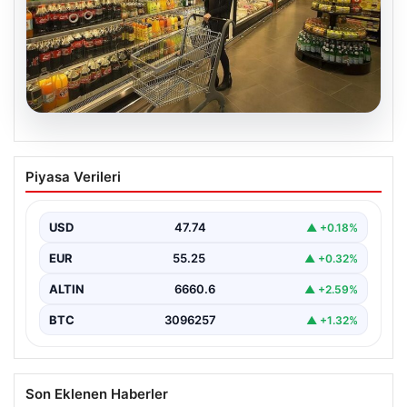
07.08.2026
Enflasyon verileri ne zaman
Piyasa Verileri
açıklanacak? 2026 TÜİK mart ayı
enflasyon verileri
USD
47.74
▲ +0.18%
EUR
55.25
▲ +0.32%
ALTIN
6660.6
▲ +2.59%
BTC
3096257
▲ +1.32%
Son Eklenen Haberler