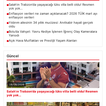
Salah’ın Trabzon’da yaşayacağı lüks villa belli oldu! Resmen
■
yok yok…
Enflasyon verileri ne zaman açıklanacak? 2026 TÜİK mart ayı
■
enflasyon verileri
Yıldırım ailesinin 34 yıllık mucizesi: Anıtkabir hayali gerçek
■
oldu
Bolu’da Vahşet: Yavru Kediye İşlenen İğrenç Olay Kameralara
■
Yansıdı
Açık Hava Mutfakları ve Prestijli Yaşam Alanları
■
Güncel
08/08/2026
Salah’ın Trabzon’da yaşayacağı lüks villa belli oldu! Resmen
yok yok…