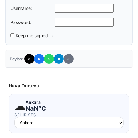
Username:
Password:
Keep me signed in
Paylaş:
Hava Durumu
☁
Ankara
NaN°C
ŞEHIR SEÇ