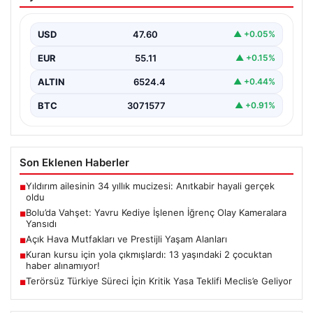
İğrenç Olay Kameralara Yansıdı
Bolu'nun Beşkavaklar Mahallesi'nde, geçtiğimiz
günlerde meydana gelen korkutucu olay, bölgedeki
USD
47.60
▲ +0.05%
sakinleri derinden sarstı. Elektrikli…
EUR
55.11
▲ +0.15%
ALTIN
6524.4
▲ +0.44%
BTC
3071577
▲ +0.91%
Son Eklenen Haberler
Yıldırım ailesinin 34 yıllık mucizesi: Anıtkabir hayali gerçek
■
oldu
Bolu’da Vahşet: Yavru Kediye İşlenen İğrenç Olay Kameralara
■
Yansıdı
Açık Hava Mutfakları ve Prestijli Yaşam Alanları
■
Kuran kursu için yola çıkmışlardı: 13 yaşındaki 2 çocuktan
■
haber alınamıyor!
Terörsüz Türkiye Süreci İçin Kritik Yasa Teklifi Meclis’e Geliyor
■