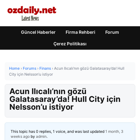
Güncel Haberler
Firma Rehberi
Forum
Çerez Politikası
Home
›
Forums
›
Finans
›
Acun Ilıcalı’nın gözü Galatasaray’da! Hull
City için Nelsson’u istiyor
Acun Ilıcalı’nın gözü
Galatasaray’da! Hull City için
Nelsson’u istiyor
This topic has 0 replies, 1 voice, and was last updated
1 month, 3
weeks ago
by
admin
.