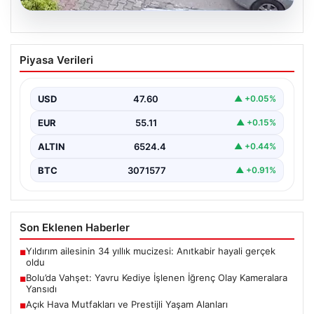
04.08.2026
Bolu’da Vahşet: Yavru Kediye İşlenen
Piyasa Verileri
İğrenç Olay Kameralara Yansıdı
Bolu'nun Beşkavaklar Mahallesi'nde, geçtiğimiz
günlerde meydana gelen korkutucu olay, bölgedeki
USD
47.60
▲ +0.05%
sakinleri derinden sarstı. Elektrikli…
EUR
55.11
▲ +0.15%
ALTIN
6524.4
▲ +0.44%
BTC
3071577
▲ +0.91%
Son Eklenen Haberler
Yıldırım ailesinin 34 yıllık mucizesi: Anıtkabir hayali gerçek
■
oldu
Bolu’da Vahşet: Yavru Kediye İşlenen İğrenç Olay Kameralara
■
Yansıdı
Açık Hava Mutfakları ve Prestijli Yaşam Alanları
■