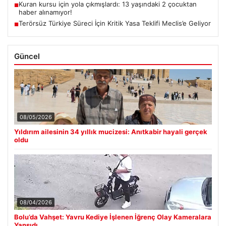
Kuran kursu için yola çıkmışlardı: 13 yaşındaki 2 çocuktan
■
haber alınamıyor!
Terörsüz Türkiye Süreci İçin Kritik Yasa Teklifi Meclis’e Geliyor
■
Güncel
08/05/2026
Yıldırım ailesinin 34 yıllık mucizesi: Anıtkabir hayali gerçek
oldu
08/04/2026
Bolu’da Vahşet: Yavru Kediye İşlenen İğrenç Olay Kameralara
Yansıdı