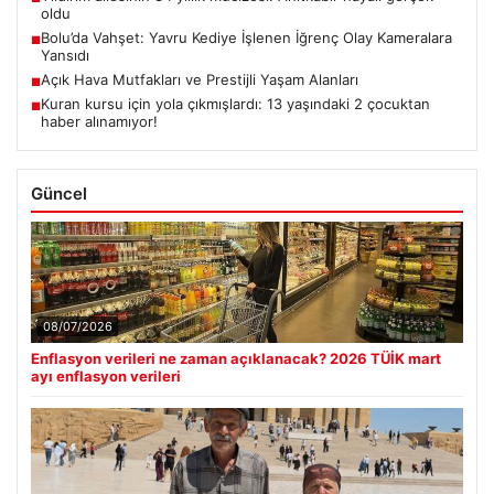
oldu
Bolu’da Vahşet: Yavru Kediye İşlenen İğrenç Olay Kameralara
■
Yansıdı
Açık Hava Mutfakları ve Prestijli Yaşam Alanları
■
Kuran kursu için yola çıkmışlardı: 13 yaşındaki 2 çocuktan
■
haber alınamıyor!
Güncel
08/07/2026
Enflasyon verileri ne zaman açıklanacak? 2026 TÜİK mart
ayı enflasyon verileri