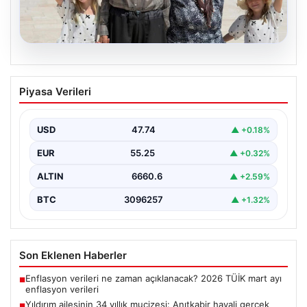
05.08.2026
Yıldırım ailesinin 34 yıllık mucizesi:
Piyasa Verileri
Anıtkabir hayali gerçek oldu
Adıyaman’da yaşayan Abuzer Yıldırım (71) ve eşi
Zeynep Yıldırım (59), tam 34 yıl boyunca…
USD
47.74
▲ +0.18%
EUR
55.25
▲ +0.32%
ALTIN
6660.6
▲ +2.59%
BTC
3096257
▲ +1.32%
Son Eklenen Haberler
Enflasyon verileri ne zaman açıklanacak? 2026 TÜİK mart ayı
■
enflasyon verileri
Yıldırım ailesinin 34 yıllık mucizesi: Anıtkabir hayali gerçek
■