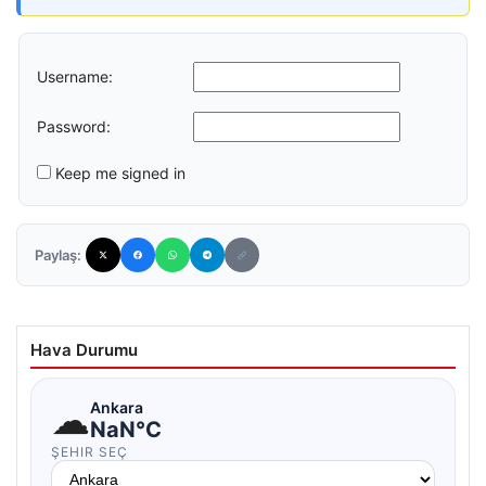
Username:
Password:
Keep me signed in
Paylaş:
Hava Durumu
☁
Ankara
NaN°C
ŞEHIR SEÇ