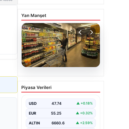
Yan Manşet
07.08.2026
Enflasyon verileri ne
Piyasa Verileri
zaman açıklanacak? 2026
TÜİK mart ayı enflasyon
verileri
USD
47.74
▲ +0.18%
EUR
55.25
▲ +0.32%
ALTIN
6660.6
▲ +2.59%