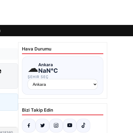
ı
Hava Durumu
☁
Ankara
e
NaN°C
ŞEHIR SEÇ
Bizi Takip Edin
#18360