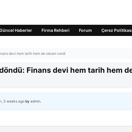
Güncel Haberler
Firma Rehberi
Forum
Çerez Politikas
Finans devi hem tarih hem de rakam verdi
 döndü: Finans devi hem tarih hem d
h, 3 weeks ago
by
admin
.