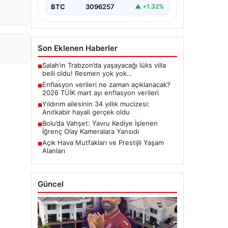
BTC
3096257
▲ +1.32%
Son Eklenen Haberler
Salah’ın Trabzon’da yaşayacağı lüks villa
■
belli oldu! Resmen yok yok…
Enflasyon verileri ne zaman açıklanacak?
■
2026 TÜİK mart ayı enflasyon verileri
Yıldırım ailesinin 34 yıllık mucizesi:
■
Anıtkabir hayali gerçek oldu
Bolu’da Vahşet: Yavru Kediye İşlenen
■
İğrenç Olay Kameralara Yansıdı
Açık Hava Mutfakları ve Prestijli Yaşam
■
Alanları
Güncel