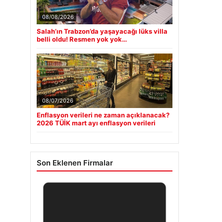
08/08/2026
Salah’ın Trabzon’da yaşayacağı lüks villa
belli oldu! Resmen yok yok…
08/07/2026
Enflasyon verileri ne zaman açıklanacak?
2026 TÜİK mart ayı enflasyon verileri
Son Eklenen Firmalar