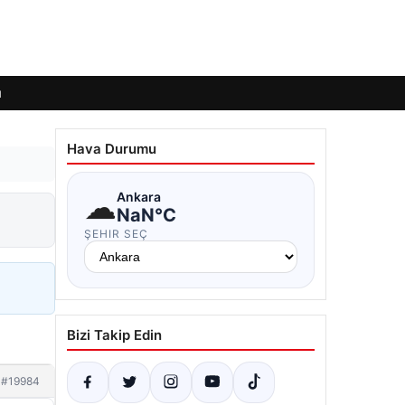
ı
Hava Durumu
☁
Ankara
NaN°C
ŞEHIR SEÇ
Bizi Takip Edin
#19984