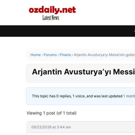
Home
›
Forums
›
Finans
›
Arjantin Avusturya’yı Messi’nin goller
Arjantin Avusturya’yı Messi’
This topic has 0 replies, 1 voice, and was last updated
1 mont
Viewing 1 post (of 1 total)
06/23/2026 at 3:44 am