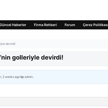
Güncel Haberler
Firma Rehberi
Forum
Çerez Politikas
iyle devirdi!
nin golleriyle devirdi!
h, 2 weeks ago
by
admin
.