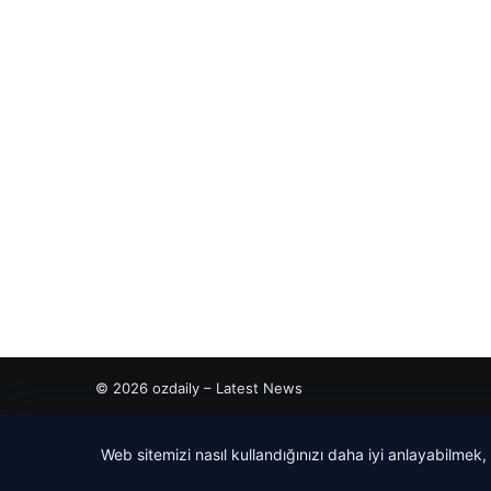
© 2026 ozdaily – Latest News
cio
Web sitemizi nasıl kullandığınızı daha iyi anlayabilmek,