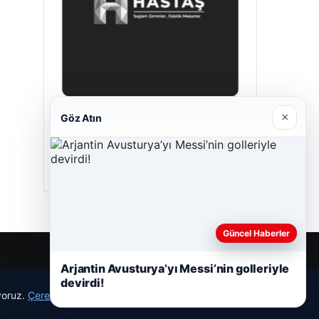
×
Göz Atın
Hastaş Beton
05/26/2026
Güncel Haberler
Arjantin Avusturya’yı Messi’nin golleriyle
devirdi!
ıyoruz.
Çerez Politikamız
Reddet
Kabul Et