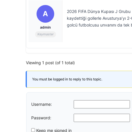
2026 FIFA Dünya Kupası J Grubu m
A
kaydettiği gollerle Avusturya’yı 2-0
golcü futbolcusu unvanını da tek b
admin
Keymaster
Viewing 1 post (of 1 total)
You must be logged in to reply to this topic.
Username:
Password:
Keep me signed in