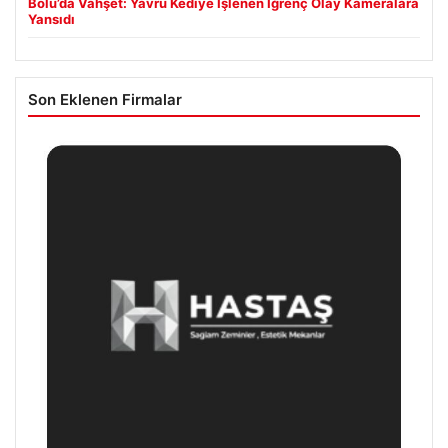
Bolu’da Vahşet: Yavru Kediye İşlenen İğrenç Olay Kameralara
Yansıdı
Son Eklenen Firmalar