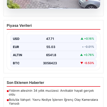
04.08.2026
Bolu’da Vahşet: Yavru Kediye İşlenen
Piyasa Verileri
İğrenç Olay Kameralara Yansıdı
Bolu'nun Beşkavaklar Mahallesi'nde, geçtiğimiz
günlerde meydana gelen korkutucu olay, bölgedeki
USD
47.71
▲ +0.16%
sakinleri derinden sarstı. Elektrikli…
EUR
55.03
• -0.01%
ALTIN
6541.8
▲ +0.76%
BTC
3056423
▼ -0.53%
Son Eklenen Haberler
Yıldırım ailesinin 34 yıllık mucizesi: Anıtkabir hayali gerçek
■
oldu
Bolu’da Vahşet: Yavru Kediye İşlenen İğrenç Olay Kameralara
■
Yansıdı