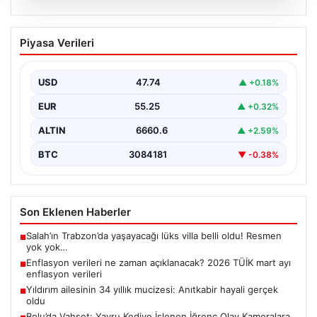
07.08.2026
Enflasyon verileri ne zaman
Piyasa Verileri
açıklanacak? 2026 TÜİK mart ayı
enflasyon verileri
USD
47.74
▲ +0.18%
EUR
55.25
▲ +0.32%
ALTIN
6660.6
▲ +2.59%
BTC
3084181
▼ -0.38%
Son Eklenen Haberler
Salah’ın Trabzon’da yaşayacağı lüks villa belli oldu! Resmen
■
yok yok…
Enflasyon verileri ne zaman açıklanacak? 2026 TÜİK mart ayı
■
enflasyon verileri
Yıldırım ailesinin 34 yıllık mucizesi: Anıtkabir hayali gerçek
■
oldu
Bolu’da Vahşet: Yavru Kediye İşlenen İğrenç Olay Kameralara