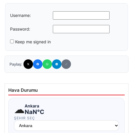
Username:
Password:
Keep me signed in
Paylaş:
Hava Durumu
☁
Ankara
NaN°C
ŞEHIR SEÇ