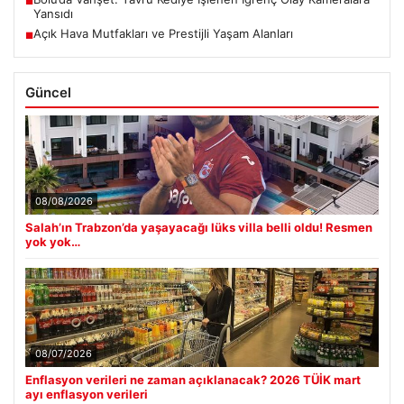
■
Yansıdı
Açık Hava Mutfakları ve Prestijli Yaşam Alanları
■
Güncel
08/08/2026
Salah’ın Trabzon’da yaşayacağı lüks villa belli oldu! Resmen
yok yok…
08/07/2026
Enflasyon verileri ne zaman açıklanacak? 2026 TÜİK mart
ayı enflasyon verileri