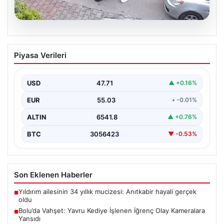
04.08.2026
Bolu’da Vahşet: Yavru Kediye İşlenen
Piyasa Verileri
İğrenç Olay Kameralara Yansıdı
Bolu'nun Beşkavaklar Mahallesi'nde, geçtiğimiz
günlerde meydana gelen korkutucu olay, bölgedeki
USD
47.71
▲ +0.16%
sakinleri derinden sarstı. Elektrikli…
EUR
55.03
• -0.01%
ALTIN
6541.8
▲ +0.76%
BTC
3056423
▼ -0.53%
Son Eklenen Haberler
Yıldırım ailesinin 34 yıllık mucizesi: Anıtkabir hayali gerçek
■
oldu
Bolu’da Vahşet: Yavru Kediye İşlenen İğrenç Olay Kameralara
■
Yansıdı