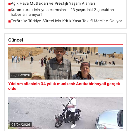
Açık Hava Mutfakları ve Prestijli Yaşam Alanları
■
Kuran kursu için yola çıkmışlardı: 13 yaşındaki 2 çocuktan
■
haber alınamıyor!
Terörsüz Türkiye Süreci İçin Kritik Yasa Teklifi Meclis’e Geliyor
■
Güncel
08/05/2026
Yıldırım ailesinin 34 yıllık mucizesi: Anıtkabir hayali gerçek
oldu
08/04/2026