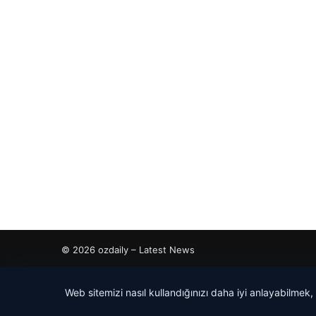
© 2026 ozdaily – Latest News
cio
Web sitemizi nasıl kullandığınızı daha iyi anlayabilmek,