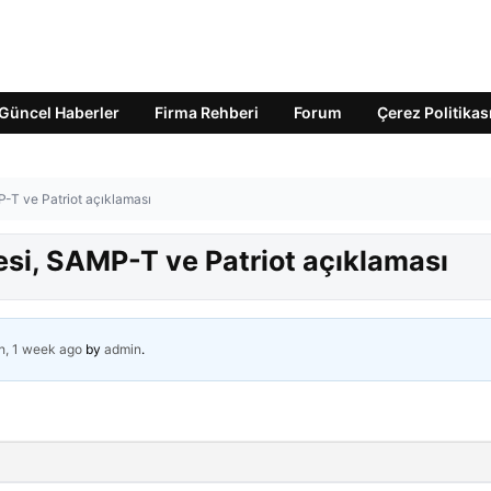
Güncel Haberler
Firma Rehberi
Forum
Çerez Politikas
-T ve Patriot açıklaması
si, SAMP-T ve Patriot açıklaması
h, 1 week ago
by
admin
.