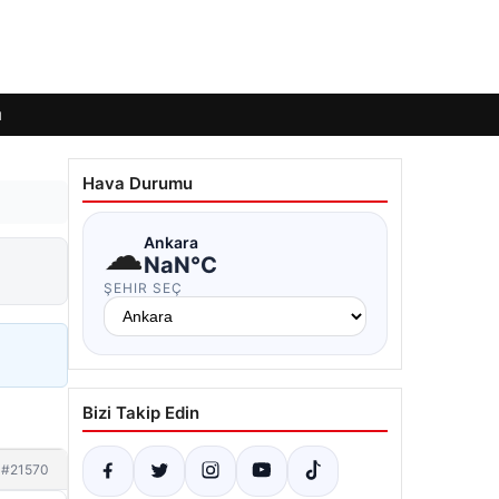
ı
Hava Durumu
☁
Ankara
NaN°C
ŞEHIR SEÇ
Bizi Takip Edin
#21570