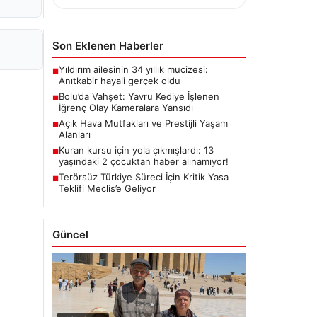
Son Eklenen Haberler
Yıldırım ailesinin 34 yıllık mucizesi:
■
Anıtkabir hayali gerçek oldu
Bolu’da Vahşet: Yavru Kediye İşlenen
■
İğrenç Olay Kameralara Yansıdı
Açık Hava Mutfakları ve Prestijli Yaşam
■
Alanları
Kuran kursu için yola çıkmışlardı: 13
■
yaşındaki 2 çocuktan haber alınamıyor!
Terörsüz Türkiye Süreci İçin Kritik Yasa
■
Teklifi Meclis’e Geliyor
Güncel