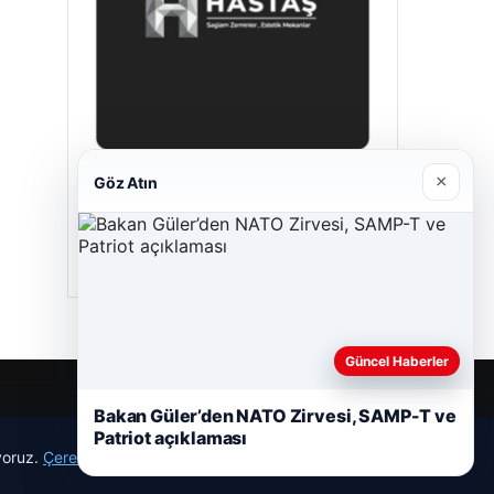
×
Göz Atın
Hastaş Beton
05/26/2026
Güncel Haberler
Bakan Güler’den NATO Zirvesi, SAMP-T ve
Patriot açıklaması
ıyoruz.
Çerez Politikamız
Reddet
Kabul Et