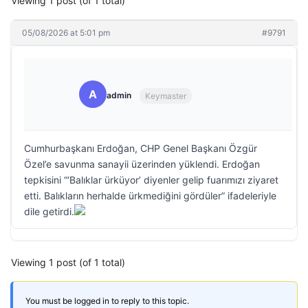
Viewing 1 post (of 1 total)
05/08/2026 at 5:01 pm
#9791
A
admin
Keymaster
Cumhurbaşkanı Erdoğan, CHP Genel Başkanı Özgür
Özel’e savunma sanayii üzerinden yüklendi. Erdoğan
tepkisini “‘Balıklar ürküyor’ diyenler gelip fuarımızı ziyaret
etti. Balıkların herhalde ürkmediğini gördüler” ifadeleriyle
dile getirdi.
Viewing 1 post (of 1 total)
You must be logged in to reply to this topic.