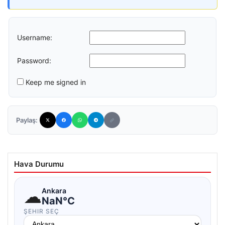
Username:
Password:
Keep me signed in
Paylaş:
Hava Durumu
☁
Ankara
NaN°C
ŞEHIR SEÇ