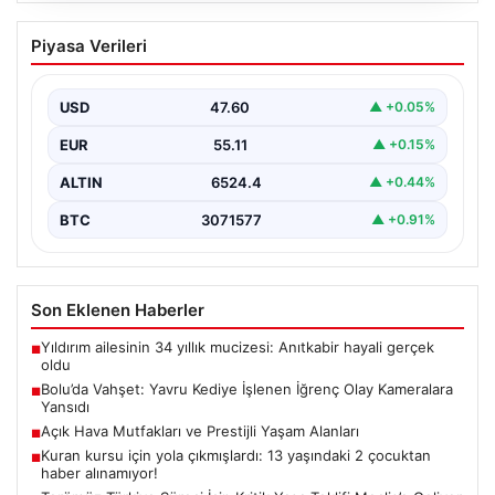
Bolu’da Vahşet: Yavru Kediye İşlenen
Piyasa Verileri
İğrenç Olay Kameralara Yansıdı
Bolu'nun Beşkavaklar Mahallesi'nde, geçtiğimiz
günlerde meydana gelen korkutucu olay, bölgedeki
USD
47.60
▲ +0.05%
sakinleri derinden sarstı. Elektrikli…
EUR
55.11
▲ +0.15%
ALTIN
6524.4
▲ +0.44%
BTC
3071577
▲ +0.91%
Son Eklenen Haberler
Yıldırım ailesinin 34 yıllık mucizesi: Anıtkabir hayali gerçek
■
oldu
Bolu’da Vahşet: Yavru Kediye İşlenen İğrenç Olay Kameralara
■
Yansıdı
Açık Hava Mutfakları ve Prestijli Yaşam Alanları
■
Kuran kursu için yola çıkmışlardı: 13 yaşındaki 2 çocuktan
■
haber alınamıyor!