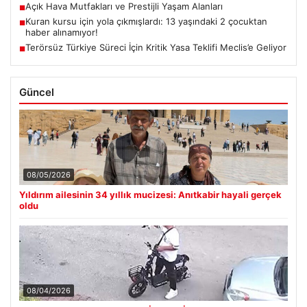
Açık Hava Mutfakları ve Prestijli Yaşam Alanları
■
Kuran kursu için yola çıkmışlardı: 13 yaşındaki 2 çocuktan
■
haber alınamıyor!
Terörsüz Türkiye Süreci İçin Kritik Yasa Teklifi Meclis’e Geliyor
■
Güncel
08/05/2026
Yıldırım ailesinin 34 yıllık mucizesi: Anıtkabir hayali gerçek
oldu
08/04/2026