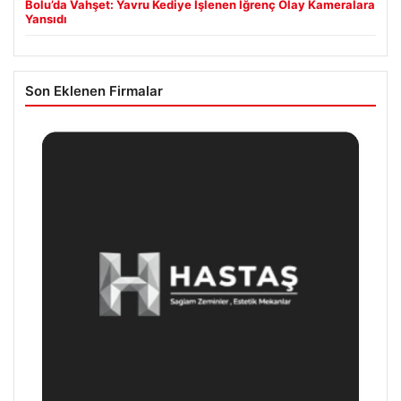
Bolu’da Vahşet: Yavru Kediye İşlenen İğrenç Olay Kameralara
Yansıdı
Son Eklenen Firmalar