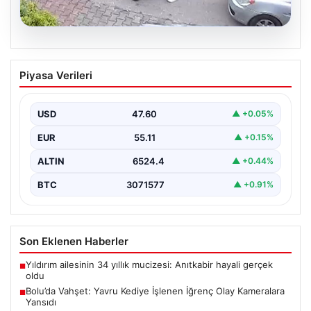
04.08.2026
Bolu’da Vahşet: Yavru Kediye İşlenen
Piyasa Verileri
İğrenç Olay Kameralara Yansıdı
Bolu'nun Beşkavaklar Mahallesi'nde, geçtiğimiz
günlerde meydana gelen korkutucu olay, bölgedeki
USD
47.60
▲ +0.05%
sakinleri derinden sarstı. Elektrikli…
EUR
55.11
▲ +0.15%
ALTIN
6524.4
▲ +0.44%
BTC
3071577
▲ +0.91%
Son Eklenen Haberler
Yıldırım ailesinin 34 yıllık mucizesi: Anıtkabir hayali gerçek
■
oldu
Bolu’da Vahşet: Yavru Kediye İşlenen İğrenç Olay Kameralara
■
Yansıdı