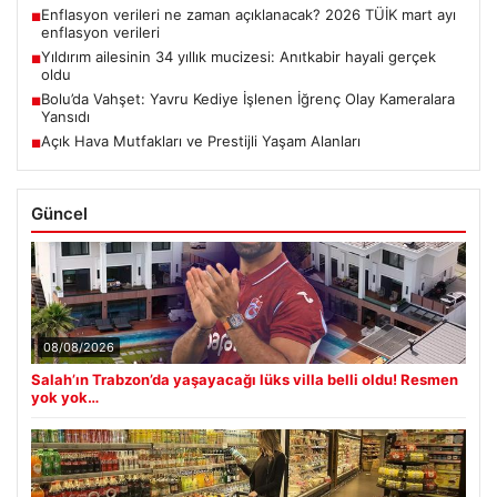
Enflasyon verileri ne zaman açıklanacak? 2026 TÜİK mart ayı
■
enflasyon verileri
Yıldırım ailesinin 34 yıllık mucizesi: Anıtkabir hayali gerçek
■
oldu
Bolu’da Vahşet: Yavru Kediye İşlenen İğrenç Olay Kameralara
■
Yansıdı
Açık Hava Mutfakları ve Prestijli Yaşam Alanları
■
Güncel
08/08/2026
Salah’ın Trabzon’da yaşayacağı lüks villa belli oldu! Resmen
yok yok…