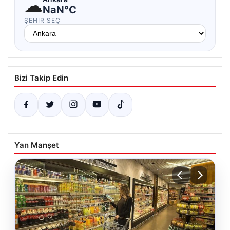
☁
NaN°C
ŞEHIR SEÇ
Bizi Takip Edin
Yan Manşet