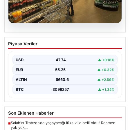
07.08.2026
Enflasyon verileri ne zaman
Piyasa Verileri
açıklanacak? 2026 TÜİK mart ayı
enflasyon verileri
USD
47.74
▲ +0.18%
EUR
55.25
▲ +0.32%
ALTIN
6660.6
▲ +2.59%
BTC
3096257
▲ +1.32%
Son Eklenen Haberler
Salah’ın Trabzon’da yaşayacağı lüks villa belli oldu! Resmen
■
yok yok…