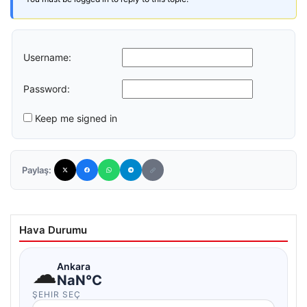
Username:
Password:
Keep me signed in
Paylaş:
Hava Durumu
☁
Ankara
NaN°C
ŞEHIR SEÇ