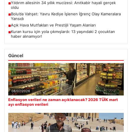
Yıldırım ailesinin 34 yıllık mucizesi: Anıtkabir hayali gerçek
■
oldu
Bolu’da Vahşet: Yavru Kediye İşlenen İğrenç Olay Kameralara
■
Yansıdı
Açık Hava Mutfakları ve Prestijli Yaşam Alanları
■
Kuran kursu için yola çıkmışlardı: 13 yaşındaki 2 çocuktan
■
haber alınamıyor!
Güncel
08/07/2026
Enflasyon verileri ne zaman açıklanacak? 2026 TÜİK mart
ayı enflasyon verileri