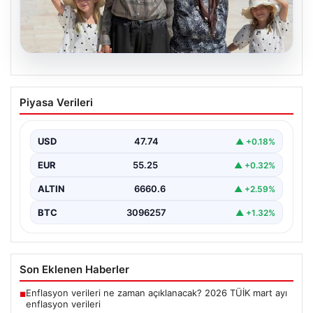
05.08.2026
Yıldırım ailesinin 34 yıllık mucizesi:
Piyasa Verileri
Anıtkabir hayali gerçek oldu
Adıyaman’da yaşayan Abuzer Yıldırım (71) ve eşi
Zeynep Yıldırım (59), tam 34 yıl boyunca…
USD
47.74
▲ +0.18%
EUR
55.25
▲ +0.32%
ALTIN
6660.6
▲ +2.59%
BTC
3096257
▲ +1.32%
Son Eklenen Haberler
Enflasyon verileri ne zaman açıklanacak? 2026 TÜİK mart ayı
■
enflasyon verileri