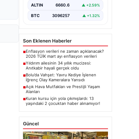
ALTIN
6660.6
▲ +2.59%
BTC
3096257
▲ +1.32%
Son Eklenen Haberler
Enflasyon verileri ne zaman açıklanacak?
■
2026 TÜİK mart ayı enflasyon verileri
Yıldırım ailesinin 34 yıllık mucizesi:
■
Anıtkabir hayali gerçek oldu
Bolu’da Vahşet: Yavru Kediye İşlenen
■
İğrenç Olay Kameralara Yansıdı
Açık Hava Mutfakları ve Prestijli Yaşam
■
Alanları
Kuran kursu için yola çıkmışlardı: 13
■
yaşındaki 2 çocuktan haber alınamıyor!
Güncel