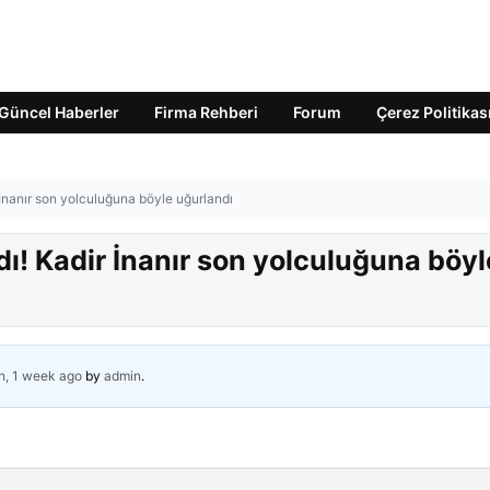
Güncel Haberler
Firma Rehberi
Forum
Çerez Politikas
 İnanır son yolculuğuna böyle uğurlandı
dı! Kadir İnanır son yolculuğuna böyl
h, 1 week ago
by
admin
.