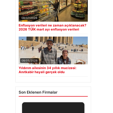
08/07/2026
Enflasyon verileri ne zaman açıklanacak?
2026 TÜİK mart ayı enflasyon verileri
08/05/2026
Yıldırım ailesinin 34 yıllık mucizesi:
Anıtkabir hayali gerçek oldu
Son Eklenen Firmalar