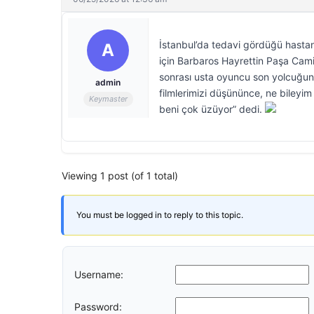
İstanbul’da tedavi gördüğü hasta
A
için Barbaros Hayrettin Paşa Cami
sonrası usta oyuncu son yolcuğuna
admin
filmlerimizi düşününce, ne bileyim
Keymaster
beni çok üzüyor” dedi.
Viewing 1 post (of 1 total)
You must be logged in to reply to this topic.
Username:
Password: