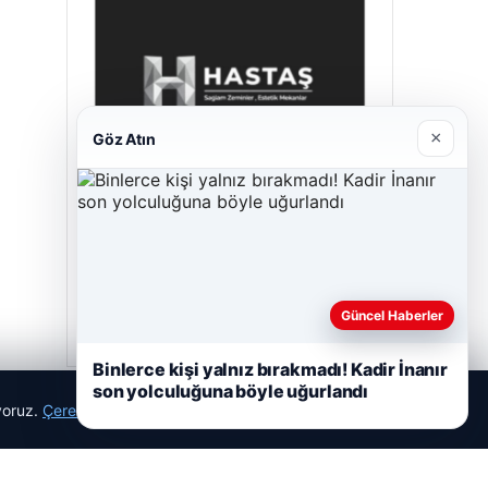
×
Göz Atın
Hastaş Beton
05/26/2026
Güncel Haberler
Binlerce kişi yalnız bırakmadı! Kadir İnanır
son yolculuğuna böyle uğurlandı
ıyoruz.
Çerez Politikamız
Reddet
Kabul Et