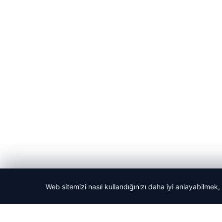
Web sitemizi nasıl kullandığınızı daha iyi anlayabilmek,
© 2026 ozdaily – Latest News