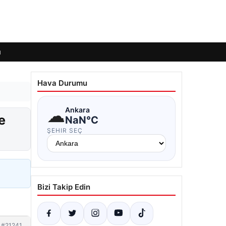
ı
Hava Durumu
☁
Ankara
e
NaN°C
ŞEHIR SEÇ
Bizi Takip Edin
#21241