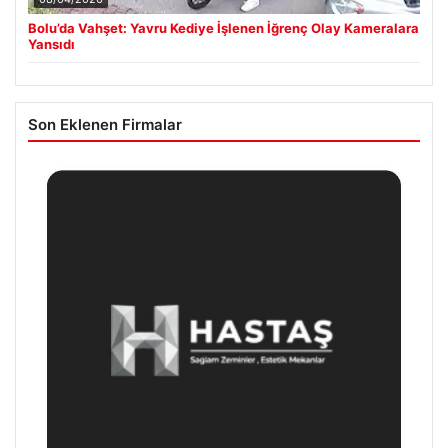
Bolu’da Vahşet: Yavru Kediye İşlenen İğrenç Olay Kameralara
Yansıdı
Son Eklenen Firmalar