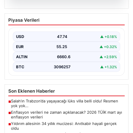
07.08.2026
Enflasyon verileri ne zaman
Piyasa Verileri
açıklanacak? 2026 TÜİK mart ayı
enflasyon verileri
USD
47.74
▲ +0.18%
EUR
55.25
▲ +0.32%
ALTIN
6660.6
▲ +2.59%
BTC
3096257
▲ +1.32%
Son Eklenen Haberler
Salah’ın Trabzon’da yaşayacağı lüks villa belli oldu! Resmen
■
yok yok…
Enflasyon verileri ne zaman açıklanacak? 2026 TÜİK mart ayı
■
enflasyon verileri
Yıldırım ailesinin 34 yıllık mucizesi: Anıtkabir hayali gerçek
■
oldu