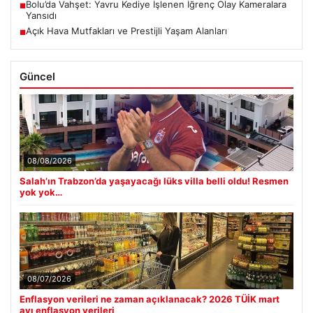
Bolu’da Vahşet: Yavru Kediye İşlenen İğrenç Olay Kameralara
■
Yansıdı
Açık Hava Mutfakları ve Prestijli Yaşam Alanları
■
Güncel
08/08/2026
Salah’ın Trabzon’da yaşayacağı lüks villa belli oldu! Resmen
yok yok…
08/07/2026
Enflasyon verileri ne zaman açıklanacak? 2026 TÜİK mart
ayı enflasyon verileri