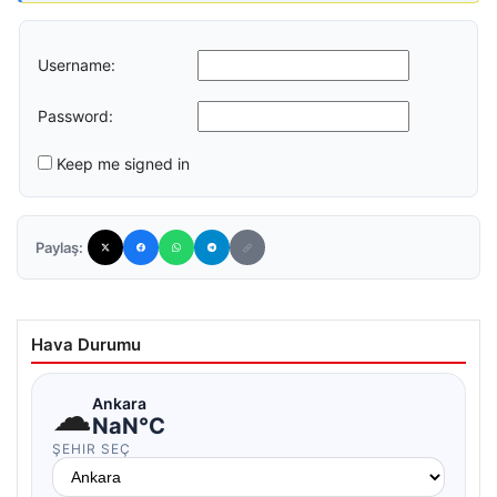
Username:
Password:
Keep me signed in
Paylaş:
Hava Durumu
☁
Ankara
NaN°C
ŞEHIR SEÇ