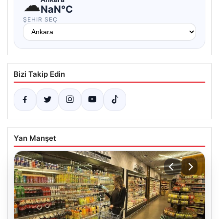
☁
NaN°C
ŞEHIR SEÇ
Bizi Takip Edin
Yan Manşet