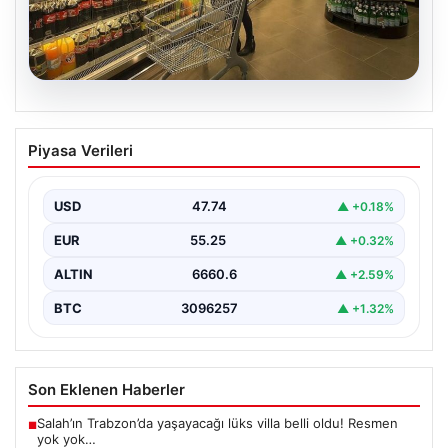
07.08.2026
Enflasyon verileri ne zaman
Piyasa Verileri
açıklanacak? 2026 TÜİK mart ayı
enflasyon verileri
USD
47.74
▲ +0.18%
EUR
55.25
▲ +0.32%
ALTIN
6660.6
▲ +2.59%
BTC
3096257
▲ +1.32%
Son Eklenen Haberler
Salah’ın Trabzon’da yaşayacağı lüks villa belli oldu! Resmen
■
yok yok…