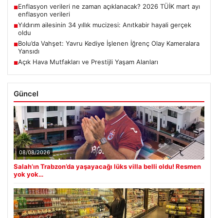
Enflasyon verileri ne zaman açıklanacak? 2026 TÜİK mart ayı
■
enflasyon verileri
Yıldırım ailesinin 34 yıllık mucizesi: Anıtkabir hayali gerçek
■
oldu
Bolu’da Vahşet: Yavru Kediye İşlenen İğrenç Olay Kameralara
■
Yansıdı
Açık Hava Mutfakları ve Prestijli Yaşam Alanları
■
Güncel
08/08/2026
Salah’ın Trabzon’da yaşayacağı lüks villa belli oldu! Resmen
yok yok…