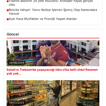
Yıldırım ailesinin 34 yıllık mucizesi: Anıtkabir hayali gerçek
■
oldu
Bolu’da Vahşet: Yavru Kediye İşlenen İğrenç Olay Kameralara
■
Yansıdı
Açık Hava Mutfakları ve Prestijli Yaşam Alanları
■
Güncel
08/08/2026
Salah’ın Trabzon’da yaşayacağı lüks villa belli oldu! Resmen
yok yok…
08/07/2026