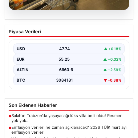
07.08.2026
Enflasyon verileri ne zaman
Piyasa Verileri
açıklanacak? 2026 TÜİK mart ayı
enflasyon verileri
USD
47.74
▲ +0.18%
EUR
55.25
▲ +0.32%
ALTIN
6660.6
▲ +2.59%
BTC
3084181
▼ -0.38%
Son Eklenen Haberler
Salah’ın Trabzon’da yaşayacağı lüks villa belli oldu! Resmen
■
yok yok…
Enflasyon verileri ne zaman açıklanacak? 2026 TÜİK mart ayı
■
enflasyon verileri