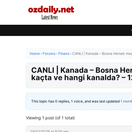
Home
›
Forums
›
Finans
›
CANLI | Kanada – Bosna Hersek maç
CANLI | Kanada – Bosna He
kaçta ve hangi kanalda? – 
This topic has 0 replies, 1 voice, and was last updated
1 mont
Viewing 1 post (of 1 total)
06/12/2026 at 9:30 pm