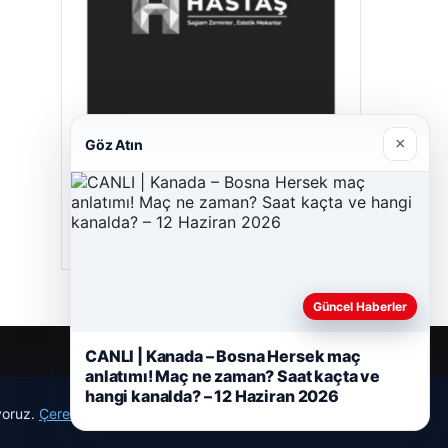
×
Göz Atın
Hastaş Beton
05/26/2026
Güncel Haberler
CANLI | Kanada – Bosna Hersek maç
anlatımı! Maç ne zaman? Saat kaçta ve
hangi kanalda? – 12 Haziran 2026
ıyoruz.
Çerez Politikamız
Reddet
Kabul Et