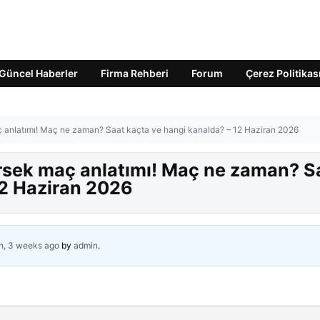
Güncel Haberler
Firma Rehberi
Forum
Çerez Politikas
 anlatımı! Maç ne zaman? Saat kaçta ve hangi kanalda? – 12 Haziran 2026
rsek maç anlatımı! Maç ne zaman? S
12 Haziran 2026
h, 3 weeks ago
by
admin
.