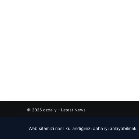
© 2026 ozdaily – Latest News
cio
Web sitemizi nasıl kullandığınızı daha iyi anlayabilmek,