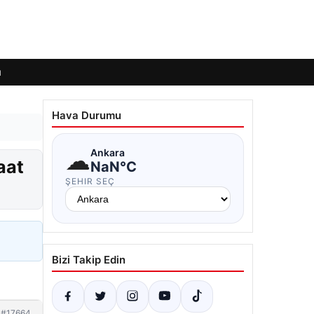
ı
Hava Durumu
☁
Ankara
aat
NaN°C
ŞEHIR SEÇ
Bizi Takip Edin
#17664