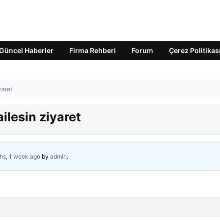
Güncel Haberler
Firma Rehberi
Forum
Çerez Politikas
yaret
ilesin ziyaret
hs, 1 week ago
by
admin
.