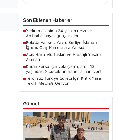
Son Eklenen Haberler
Yıldırım ailesinin 34 yıllık mucizesi:
■
Anıtkabir hayali gerçek oldu
Bolu’da Vahşet: Yavru Kediye İşlenen
■
İğrenç Olay Kameralara Yansıdı
Açık Hava Mutfakları ve Prestijli Yaşam
■
Alanları
Kuran kursu için yola çıkmışlardı: 13
■
yaşındaki 2 çocuktan haber alınamıyor!
Terörsüz Türkiye Süreci İçin Kritik Yasa
■
Teklifi Meclis’e Geliyor
Güncel