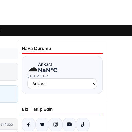
ı
Hava Durumu
☁
Ankara
NaN°C
ŞEHIR SEÇ
Bizi Takip Edin
#14655