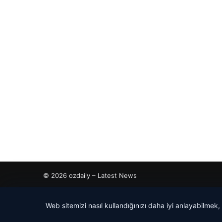
© 2026 ozdaily – Latest News
tcio
Web sitemizi nasıl kullandığınızı daha iyi anlayabilmek,