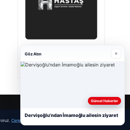
Hastaş Beton
×
Göz Atın
05/26/2026
Güncel Haberler
Dervişoğlu’ndan İmamoğlu ailesin ziyaret
ıyoruz.
Çerez Politikamız
Reddet
Kabul Et