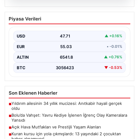
04.08.2026
Bolu’da Vahşet: Yavru Kediye İşlenen
Piyasa Verileri
İğrenç Olay Kameralara Yansıdı
Bolu'nun Beşkavaklar Mahallesi'nde, geçtiğimiz
günlerde meydana gelen korkutucu olay, bölgedeki
USD
47.71
▲ +0.16%
sakinleri derinden sarstı. Elektrikli…
EUR
55.03
• -0.01%
ALTIN
6541.8
▲ +0.76%
BTC
3056423
▼ -0.53%
Son Eklenen Haberler
Yıldırım ailesinin 34 yıllık mucizesi: Anıtkabir hayali gerçek
■
oldu
Bolu’da Vahşet: Yavru Kediye İşlenen İğrenç Olay Kameralara
■
Yansıdı
Açık Hava Mutfakları ve Prestijli Yaşam Alanları
■
Kuran kursu için yola çıkmışlardı: 13 yaşındaki 2 çocuktan
■
haber alınamıyor!