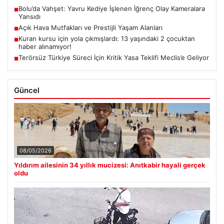
Bolu’da Vahşet: Yavru Kediye İşlenen İğrenç Olay Kameralara
■
Yansıdı
Açık Hava Mutfakları ve Prestijli Yaşam Alanları
■
Kuran kursu için yola çıkmışlardı: 13 yaşındaki 2 çocuktan
■
haber alınamıyor!
Terörsüz Türkiye Süreci İçin Kritik Yasa Teklifi Meclis’e Geliyor
■
Güncel
08/05/2026
Yıldırım ailesinin 34 yıllık mucizesi: Anıtkabir hayali gerçek
oldu