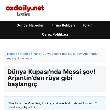
Güncel Haberler
Firma Rehberi
Forum
Çerez Politikası
Home
›
Forums
›
Finans
›
Dünya Kupası’nda Messi şov! Arjantin’den
rüya gibi başlangıç
Dünya Kupası’nda Messi şov!
Arjantin’den rüya gibi
başlangıç
This topic has 0 replies, 1 voice, and was last updated
1 month, 2
weeks ago
by
admin
.