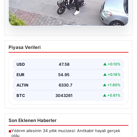
04.08.2026
Bolu’da Vahşet: Yavru Kediye İşlenen
Piyasa Verileri
İğrenç Olay Kameralara Yansıdı
Bolu'nun Beşkavaklar Mahallesi'nde, geçtiğimiz
günlerde meydana gelen korkutucu olay, bölgedeki
USD
47.58
▲ +0.10%
sakinleri derinden sarstı. Elektrikli…
EUR
54.95
▲ +0.16%
ALTIN
6330.7
▲ +1.60%
BTC
3043261
▲ +0.61%
Son Eklenen Haberler
Yıldırım ailesinin 34 yıllık mucizesi: Anıtkabir hayali gerçek
■
oldu