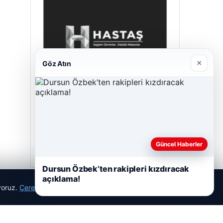
×
Göz Atın
Hastaş Beton
05/26/2026
Güncel Haberler
Dursun Özbek’ten rakipleri kızdıracak
açıklama!
ıyoruz.
Çerez Politikamız
Reddet
Kabul Et