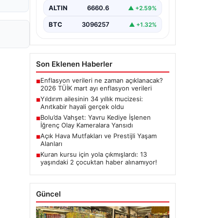
ALTIN
6660.6
▲ +2.59%
BTC
3096257
▲ +1.32%
Son Eklenen Haberler
Enflasyon verileri ne zaman açıklanacak?
■
2026 TÜİK mart ayı enflasyon verileri
Yıldırım ailesinin 34 yıllık mucizesi:
■
Anıtkabir hayali gerçek oldu
Bolu’da Vahşet: Yavru Kediye İşlenen
■
İğrenç Olay Kameralara Yansıdı
Açık Hava Mutfakları ve Prestijli Yaşam
■
Alanları
Kuran kursu için yola çıkmışlardı: 13
■
yaşındaki 2 çocuktan haber alınamıyor!
Güncel