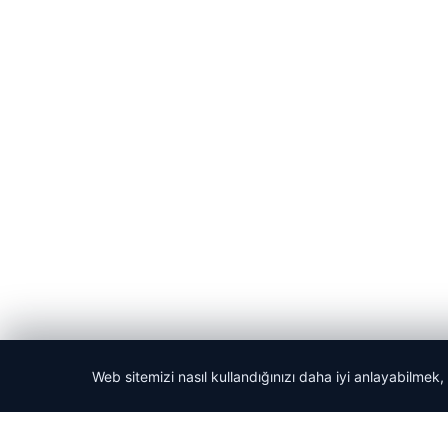
Web sitemizi nasıl kullandığınızı daha iyi anlayabilmek,
© 2026 ozdaily – Latest News