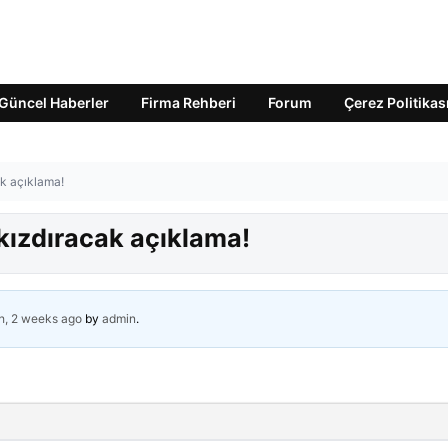
Güncel Haberler
Firma Rehberi
Forum
Çerez Politikas
ak açıklama!
kızdıracak açıklama!
h, 2 weeks ago
by
admin
.