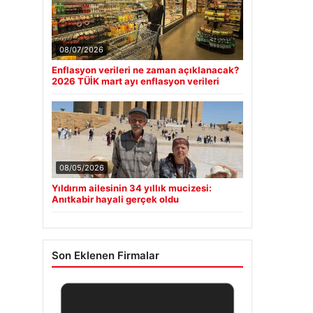
08/07/2026
Enflasyon verileri ne zaman açıklanacak?
2026 TÜİK mart ayı enflasyon verileri
08/05/2026
Yıldırım ailesinin 34 yıllık mucizesi:
Anıtkabir hayali gerçek oldu
Son Eklenen Firmalar