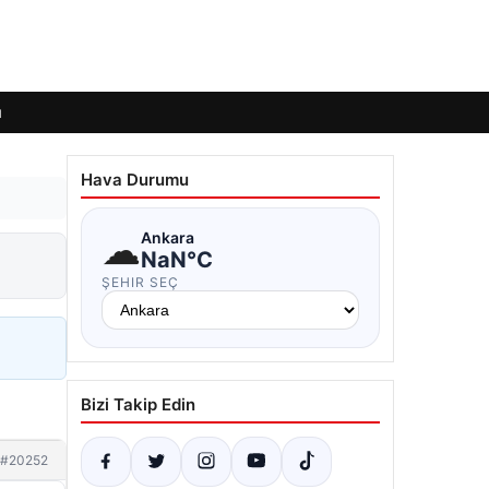
ı
Hava Durumu
☁
Ankara
NaN°C
ŞEHIR SEÇ
Bizi Takip Edin
#20252